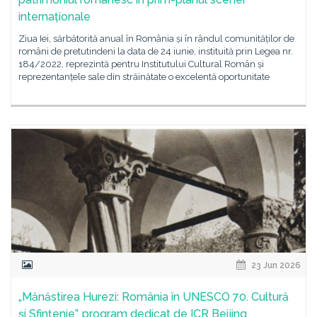
internaționale
Ziua Iei, sărbătorită anual în România și în rândul comunităților de
români de pretutindeni la data de 24 iunie, instituită prin Legea nr.
184/2022, reprezintă pentru Institutului Cultural Român și
reprezentanțele sale din străinătate o excelentă oportunitate
23 Jun 2026
„Mănăstirea Hurezi: România în UNESCO 70. Cultură
și Sfințenie”, program dedicat de ICR Beijing