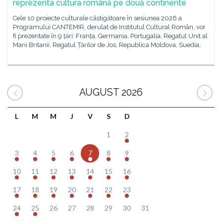
reprezenta cultura română pe două continente
Cele 10 proiecte culturale câștigătoare în sesiunea 2026 a
Programului CANTEMIR, derulat de Institutul Cultural Român, vor
fi prezentate în 9 țări: Franța, Germania, Portugalia, Regatul Unit al
Marii Britanii, Regatul Țărilor de Jos, Republica Moldova, Suedia,
AUGUST 2026
L
M
M
J
V
S
D
1
2
3
4
5
6
7
8
9
10
11
12
13
14
15
16
17
18
19
20
21
22
23
24
25
26
27
28
29
30
31