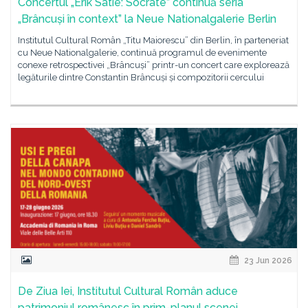
Concertul „Erik Satie: Socrate” continuă seria
„Brâncuși în context” la Neue Nationalgalerie Berlin
Institutul Cultural Român „Titu Maiorescu” din Berlin, în parteneriat
cu Neue Nationalgalerie, continuă programul de evenimente
conexe retrospectivei „Brâncuși” printr-un concert care explorează
legăturile dintre Constantin Brâncuși și compozitorii cercului
23 Jun 2026
De Ziua Iei, Institutul Cultural Român aduce
patrimoniul românesc în prim-planul scenei