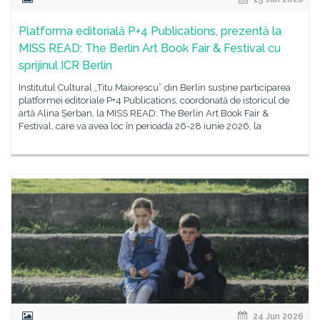
Platforma editorială P+4 Publications, prezentă la
MISS READ: The Berlin Art Book Fair & Festival cu
sprijinul ICR Berlin
Institutul Cultural „Titu Maiorescu” din Berlin susține participarea
platformei editoriale P+4 Publications, coordonată de istoricul de
artă Alina Șerban, la MISS READ: The Berlin Art Book Fair &
Festival, care va avea loc în perioada 26-28 iunie 2026, la
24 Jun 2026