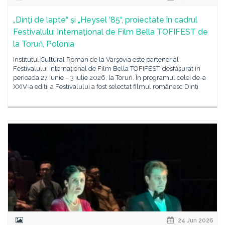
„Dinți de lapte“ și „Heysel ‘85“, proiectate în cadrul
Festivalului Internațional de Film Bella TOFIFEST de
la Toruń, Polonia
Institutul Cultural Român de la Varşovia este partener al
Festivalului Internațional de Film Bella TOFIFEST, desfășurat în
perioada 27 iunie – 3 iulie 2026, la Toruń. În programul celei de-a
XXIV-a ediții a Festivalului a fost selectat filmul românesc Dinți
24 Jun 2026