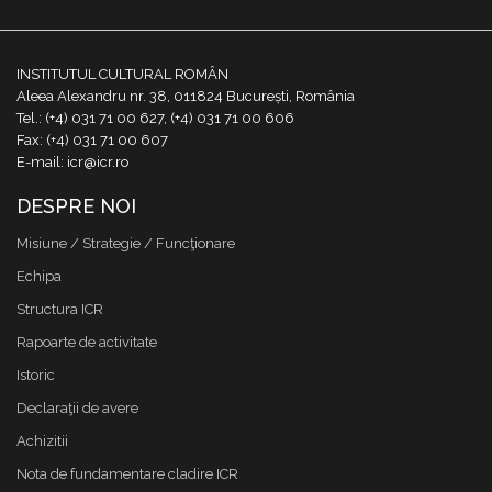
INSTITUTUL CULTURAL ROMÂN
Aleea Alexandru nr. 38, 011824 București, România
Tel.: (+4) 031 71 00 627, (+4) 031 71 00 606
Fax: (+4) 031 71 00 607
E-mail: icr@icr.ro
DESPRE NOI
Misiune / Strategie / Funcţionare
Echipa
Structura ICR
Rapoarte de activitate
Istoric
Declaraţii de avere
Achizitii
Nota de fundamentare cladire ICR