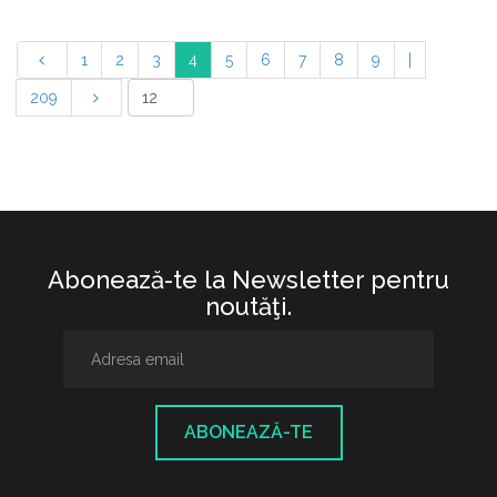
1
2
3
4
5
6
7
8
9
|
209
Abonează-te la Newsletter pentru
noutăţi.
ABONEAZĂ-TE