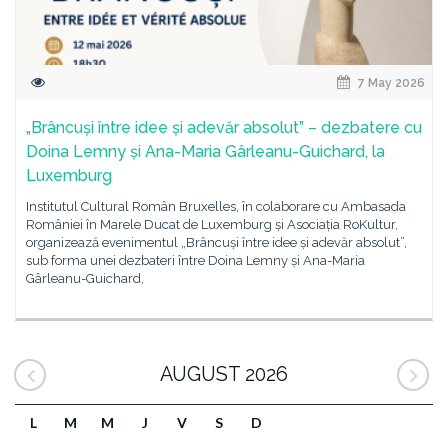
7 May 2026
„Brâncuși între idee și adevăr absolut” – dezbatere cu
Doina Lemny și Ana-Maria Gârleanu-Guichard, la
Luxemburg
Institutul Cultural Român Bruxelles, în colaborare cu Ambasada
României în Marele Ducat de Luxemburg și Asociația RoKultur,
organizează evenimentul „Brâncuși între idee și adevăr absolut”,
sub forma unei dezbateri între Doina Lemny și Ana-Maria
Gârleanu-Guichard,
AUGUST 2026
L
M
M
J
V
S
D