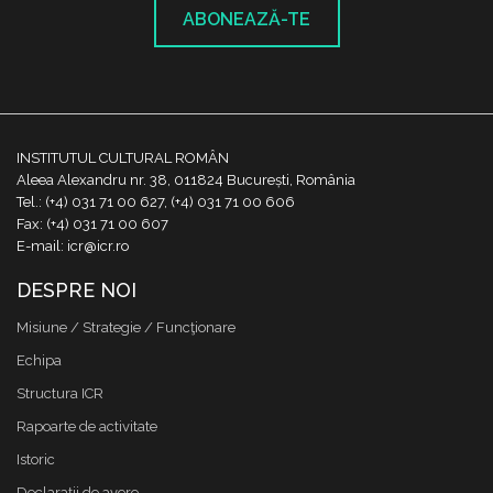
ABONEAZĂ-TE
INSTITUTUL CULTURAL ROMÂN
Aleea Alexandru nr. 38, 011824 București, România
Tel.: (+4) 031 71 00 627, (+4) 031 71 00 606
Fax: (+4) 031 71 00 607
E-mail: icr@icr.ro
DESPRE NOI
Misiune / Strategie / Funcţionare
Echipa
Structura ICR
Rapoarte de activitate
Istoric
Declaraţii de avere