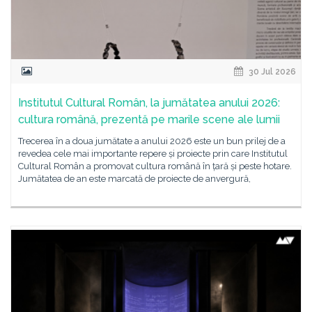
30 Jul 2026
Institutul Cultural Român, la jumătatea anului 2026:
cultura română, prezentă pe marile scene ale lumii
Trecerea în a doua jumătate a anului 2026 este un bun prilej de a
revedea cele mai importante repere și proiecte prin care Institutul
Cultural Român a promovat cultura română în țară și peste hotare.
Jumătatea de an este marcată de proiecte de anvergură,