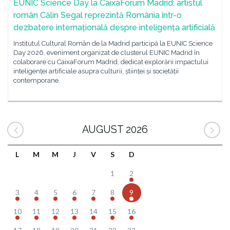
EUNIC Science Day la CaixaForum Madrid: artistul
român Călin Segal reprezintă România într-o
dezbatere internațională despre inteligența artificială
Institutul Cultural Român de la Madrid participă la EUNIC Science
Day 2026, eveniment organizat de clusterul EUNIC Madrid în
colaborare cu CaixaForum Madrid, dedicat explorării impactului
inteligenței artificiale asupra culturii, științei și societății
contemporane.
AUGUST 2026
L
M
M
J
V
S
D
1
2
3
4
5
6
7
8
9
10
11
12
13
14
15
16