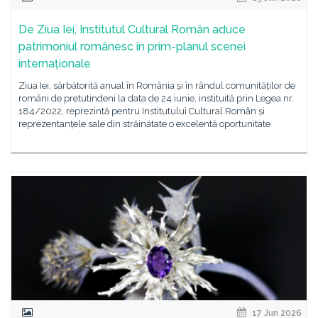
De Ziua Iei, Institutul Cultural Român aduce
patrimoniul românesc în prim-planul scenei
internaționale
Ziua Iei, sărbătorită anual în România și în rândul comunităților de
români de pretutindeni la data de 24 iunie, instituită prin Legea nr.
184/2022, reprezintă pentru Institutului Cultural Român și
reprezentanțele sale din străinătate o excelentă oportunitate
17 Jun 2026