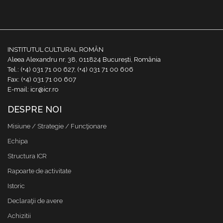
INSTITUTUL CULTURAL ROMÂN
Aleea Alexandru nr. 38, 011824 București, România
Tel.: (+4) 031 71 00 627, (+4) 031 71 00 606
Fax: (+4) 031 71 00 607
E-mail: icr@icr.ro
DESPRE NOI
Misiune / Strategie / Funcţionare
Echipa
Structura ICR
Rapoarte de activitate
Istoric
Declaraţii de avere
Achizitii