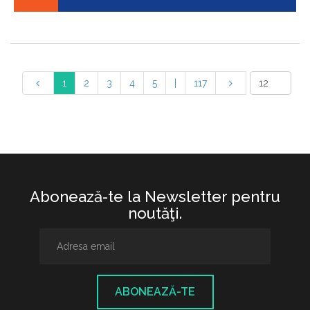
1
2
3
4
5
|
117
Abonează-te la Newsletter pentru
noutăţi.
ABONEAZĂ-TE