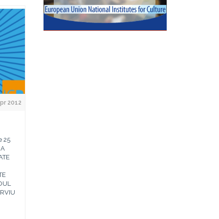
Apr 2012
e 25
IA
ATE
TE
ROUL
ERVIU