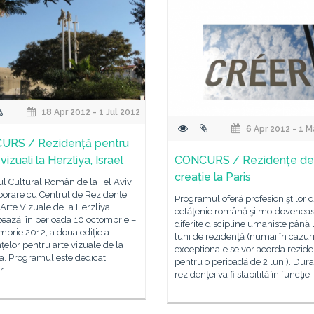
18 Apr 2012 - 1 Jul 2012
6 Apr 2012 - 1 
URS / Rezidență pentru
i vizuali la Herzliya, Israel
CONCURS / Rezidențe de
creație la Paris
tul Cultural Român de la Tel Aviv
borare cu Centrul de Rezidențe
Programul oferă profesioniştilor 
Arte Vizuale de la Herzliya
cetăţenie română şi moldoveneas
ează, în perioada 10 octombrie –
diferite discipline umaniste până 
mbrie 2012, a doua ediție a
luni de rezidenţă (numai în cazur
țelor pentru arte vizuale de la
exceptionale se vor acorda rezide
a. Programul este dedicat
pentru o perioadă de 2 luni). Dura
or
rezidenţei va fi stabilită în funcţie