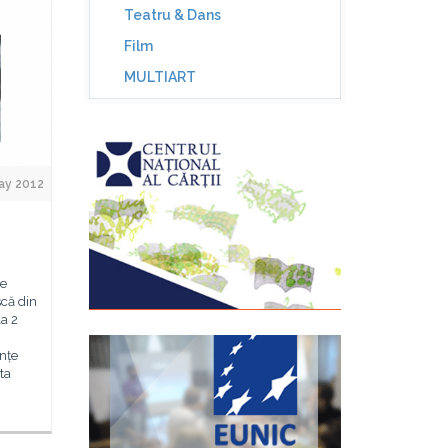
Teatru & Dans
Film
MULTIART
May 2012
de
că din
la 2
i
nțe
ta