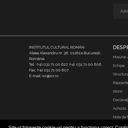
DESP
INSTITUTUL CULTURAL ROMÂN
Aleea Alexandru nr. 38, 011824 București,
Misiune 
România
Tel.: (+4) 031 71 00 627, (+4) 031 71 00 606
Echipa
Fax: (+4) 031 71 00 607
Structur
E-mail: icr@icr.ro
Rapoarte 
Istoric
Declaraţi
Achizitii
Nota de 
Contact
Site-ul folosește cookie-uri pentru a funcționa corect. Contin