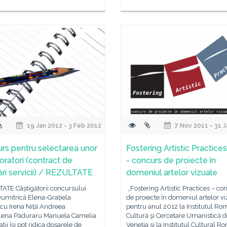
19 Jan 2012 - 3 Feb 2012
7 Nov 2011 - 31 
rs pentru selectarea unor
Fostering Artistic Practice
oratori (contract de
- concurs de proiecte în
ări servicii) / REZULTATE
domeniul artelor vizuale
ATE Câștigătorii concursului
„Fostering Artistic Practices – co
Dumitrică Elena-Grațiela
de proiecte în domeniul artelor v
cu Irena Niță Andreea
pentru anul 2012 la Institutul R
ena Păduraru Manuela Camelia
Cultură şi Cercetare Umanistică d
tii își pot ridica dosarele de
Veneţia şi la Institutul Cultural 