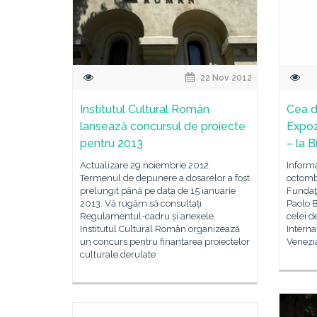
22 Nov 2012
Institutul Cultural Român
Cea d
lansează concursul de proiecte
Expoz
pentru 2013
– la 
Actualizare 29 noiembrie 2012:
Informa
Termenul de depunere a dosarelor a fost
octombr
prelungit până pe data de 15 ianuarie
Fundaţi
2013. Vă rugăm să consultați
Paolo B
Regulamentul-cadru și anexele.
celei de
Institutul Cultural Român organizează
Interna
un concurs pentru finanțarea proiectelor
Venezi
culturale derulate