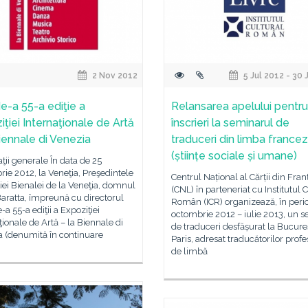
2 Nov 2012
5 Jul 2012 - 30 
e-a 55-a ediţie a
Relansarea apelului pentru
iţiei Internaţionale de Artă
înscrieri la seminarul de
Biennale di Venezia
traduceri din limba france
(științe sociale și umane)
ţii generale În data de 25
ie 2012, la Veneţia, Preşedintele
Centrul Național al Cărții din Fran
ei Bienalei de la Veneţia, domnul
(CNL) în parteneriat cu Institutul 
aratta, împreună cu directorul
Român (ICR) organizează, în peri
-a 55-a ediţii a Expoziţiei
octombrie 2012 – iulie 2013, un 
ţionale de Artă – la Biennale di
de traduceri desfășurat la Bucureșt
a (denumită în continuare
Paris, adresat traducătorilor profes
de limbă