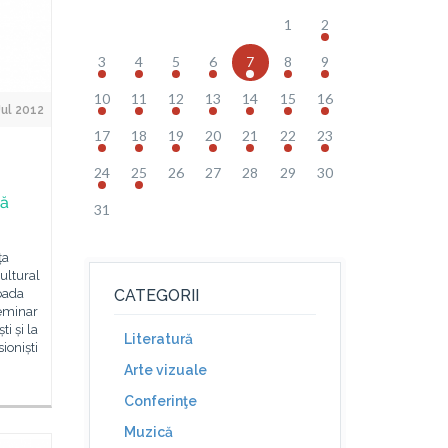
1
2
3
4
5
6
7
8
9
10
11
12
13
14
15
16
Jul 2012
17
18
19
20
21
22
23
24
25
26
27
28
29
30
ză
31
ța
Cultural
oada
CATEGORII
seminar
i și la
Literatură
ioniști
Arte vizuale
Conferinţe
Muzică