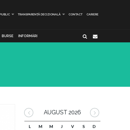
 PUBLIC
TRANSPARENȚĂ DECIZIONALĂ
CONTACT
CARIERE
BURSE
INFORMĂRI
AUGUST 2026
L
M
M
J
V
S
D