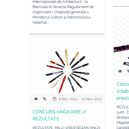
Internaţionale de Arhitectură - la
Biennale di Venezia Regulament de
organizare I. Dispoziţii generale 1.
Ministerul Culturii şi Patrimoniului
Naţional,
Concu
colab
prest
8 Nov 2011 - 22 Nov 2011
REZULT
CONCURS ANGAJARE //
sunt : 
Isbășes
REZULTATE
Magdal
REZULTATE: MILU-VAIDESEGAN ANCA-
Candida