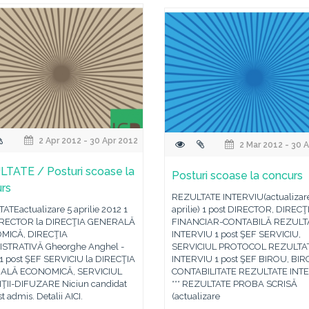
2 Apr 2012 - 30 Apr 2012
2 Mar 2012 - 30 
TATE / Posturi scoase la
Posturi scoase la concurs
rs
REZULTATE INTERVIU(actualizar
ATEactualizare 5 aprilie 2012 1
aprilie) 1 post DIRECTOR, DIRECŢ
IRECTOR la DIRECŢIA GENERALĂ
FINANCIAR-CONTABILĂ REZULT
MICĂ, DIRECŢIA
INTERVIU 1 post ŞEF SERVICIU,
STRATIVĂ Gheorghe Anghel -
SERVICIUL PROTOCOL REZULTA
1 post ŞEF SERVICIU la DIRECŢIA
INTERVIU 1 post ŞEF BIROU, BI
ALĂ ECONOMICĂ, SERVICIUL
CONTABILITATE REZULTATE INT
ŢII-DIFUZARE Niciun candidat
*** REZULTATE PROBA SCRISĂ
st admis. Detalii AICI.
(actualizare