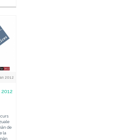
Jan 2012
s 2012
ncurs
izuale
omân de
e la
Român