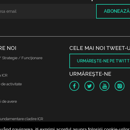
ABONEAZĂ
RE NOI
CELE MAI NOI TWEET-U
/ Strategie / Funcţionare
URMĂREŞTE-NE PE TWITT
URMĂREŞTE-NE
a ICR
de activitate
i de avere
fundamentare cladire ICR
uând navigarea, iți exprimi acordul asupra folosirii cookie-urilor