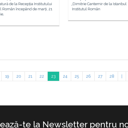
tură de la Recepția Institutului
„Dimitrie Cantemir de la Istanbul
al Român începând de marți, 21
Institutul Român
ie,
19
20
21
22
23
24
25
26
27
28
|
ază-te la Newsletter pentru no