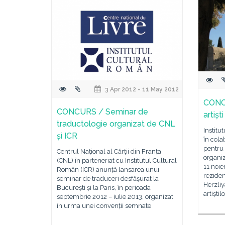
3 Apr 2012 - 11 May 2012
CONC
CONCURS / Seminar de
artișt
traductologie organizat de CNL
Institu
și ICR
în cola
pentru 
Centrul Național al Cărții din Franța
organiz
(CNL) în parteneriat cu Institutul Cultural
11 noie
Român (ICR) anunță lansarea unui
reziden
seminar de traduceri desfășurat la
Herzliy
București și la Paris, în perioada
artiștil
septembrie 2012 – iulie 2013, organizat
în urma unei convenții semnate