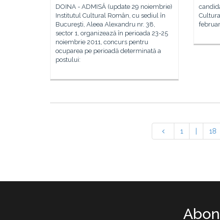
DOINA - ADMISĂ (update 29 noiembrie)
candida
Institutul Cultural Român, cu sediul în
Cultur
Bucureşti, Aleea Alexandru nr. 38,
februar
sector 1, organizează în perioada 23-25
noiembrie 2011, concurs pentru
ocuparea pe perioadă determinată a
postului:
1
|
18
Abone