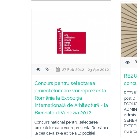
27 Feb 2012 - 23 Apr 2012
REZUL
Concurs pentru selectarea
concu
proiectelor care vor reprezenta
REZULT
România la Expoziţia
post D
ECONO
Internaţională de Arhitectură - la
ADMINI
Biennale di Venezia 2012
Admis 
GENER
Concurs naţional pentru selectarea
EXPEDI
proiectelor care vor reprezenta România
nu a fo
la cea de-a 13-a ediţie a Expoziţiei