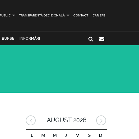
 PUBLIC
TRANSPARENȚĂ DECIZIONALĂ
CONTACT
CARIERE
BURSE
INFORMĂRI
AUGUST 2026
L
M
M
J
V
S
D