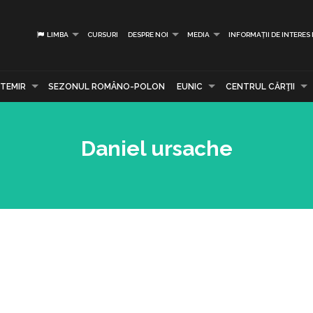
LIMBA
CURSURI
DESPRE NOI
MEDIA
INFORMAȚII DE INTERES
TEMIR
SEZONUL ROMÂNO-POLON
EUNIC
CENTRUL CĂRŢII
Daniel ursache