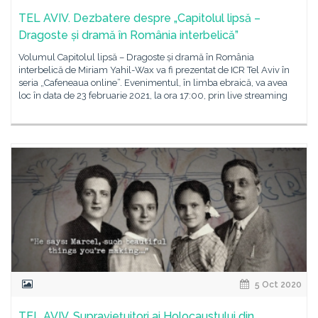
TEL AVIV. Dezbatere despre „Capitolul lipsă –
Dragoste și dramă în România interbelică”
Volumul Capitolul lipsă – Dragoste și dramă în România
interbelică de Miriam Yahil-Wax va fi prezentat de ICR Tel Aviv în
seria „Cafeneaua online”. Evenimentul, în limba ebraică, va avea
loc în data de 23 februarie 2021, la ora 17:00, prin live streaming
5 Oct 2020
TEL AVIV. Supraviețuitori ai Holocaustului din