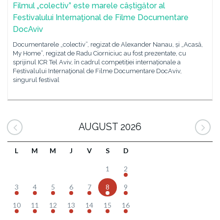
Filmul „colectiv” este marele câștigător al
Festivalului Internaţional de Filme Documentare
DocAviv
Documentarele „colectiv”, regizat de Alexander Nanau, și „Acasă,
My Home”, regizat de Radu Ciorniciuc au fost prezentate, cu
sprijinul ICR Tel Aviv, în cadrul competiției internaționale a
Festivalului Internaţional de Filme Documentare DocAviv,
singurul festival
AUGUST 2026
L
M
M
J
V
S
D
1
2
3
4
5
6
7
8
9
10
11
12
13
14
15
16