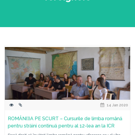
14 Jan 2020
ROMÂN(I)A PE SCURT – Cursurile de limba română
pentru străini continuă pentru al 12-lea an la ICR