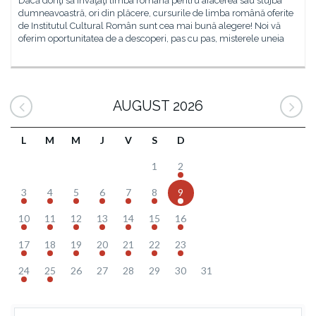
Dacă doriţi să învăţaţi limba română pentru afacerea sau slujba
dumneavoastră, ori din plăcere, cursurile de limba română oferite
de Institutul Cultural Român sunt cea mai bună alegere! Noi vă
oferim oportunitatea de a descoperi, pas cu pas, misterele uneia
AUGUST 2026
L
M
M
J
V
S
D
1
2
3
4
5
6
7
8
9
10
11
12
13
14
15
16
17
18
19
20
21
22
23
24
25
26
27
28
29
30
31