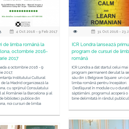
4 Oct 2016 - 9 Feb 2017
31 Oct 2016 - 23 
ri de limba română la
ICR Londra lansează primu
lona, octombrie 2016-
program de cursuri de lim
arie 2017
română
oada 4 octombrie 2016 - 9
ICR Londra a dat startul celui mai
ie 2017,
program permanent derulat la se
ntanța Institutului Cultural
său din 1 Belgrave Square: un cu
de la Madrid organizează la
limba română pentru începători.
na, cu sprijinul Consulatului
Desfăşurat în module cu o durat
 al României la Barcelona şi al
săptămâni, programul acoperă o 
 de biblioteci publice din
bine delimitată în rândul publicul
na, noi cursuri de limba