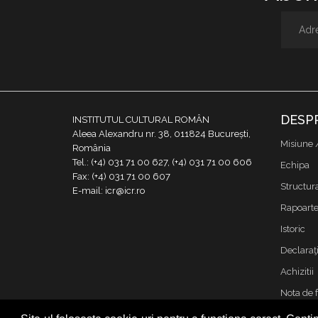
DESP
INSTITUTUL CULTURAL ROMÂN
Aleea Alexandru nr. 38, 011824 București,
Misiune 
România
Tel.: (+4) 031 71 00 627, (+4) 031 71 00 606
Echipa
Fax: (+4) 031 71 00 607
Structur
E-mail: icr@icr.ro
Rapoarte 
Istoric
Declaraţi
Achizitii
Nota de 
Contact