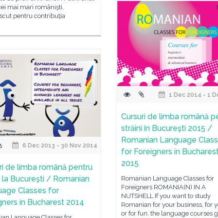
cei mai mari românişti,
cut pentru contribuţia
1 Dec 2014 - 1 D
Cursuri de limba română p
străini în Bucureşti 2015 /
Romanian Language Clas
6 Dec 2013 - 30 Nov 2014
for Foreigners in Buchares
2015
ri de limba română pentru
ni la Bucureşti / Romanian
Romanian Language Classes for
Foreigners ROMANIA(N) IN A
age Classes for
NUTSHELL If you want to study
gners in Bucharest 2014
Romanian for your business, for y
or for fun, the language courses 
an Language Classes for