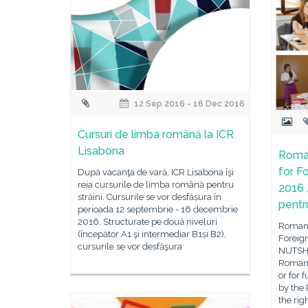
12 Sep 2016 - 16 Dec 2016
Cursuri de limba română la ICR
Lisabona
Roma
for F
După vacanţa de vară, ICR Lisabona îşi
reia cursurile de limba română pentru
2016 
străini. Cursurile se vor desfășura în
pentru
perioada 12 septembrie - 16 decembrie
2016. Structurate pe două niveluri
Romani
(începător A1 şi intermediar B1și B2),
Foreig
cursurile se vor desfăşura
NUTSHE
Romania
or for 
by the 
the rig