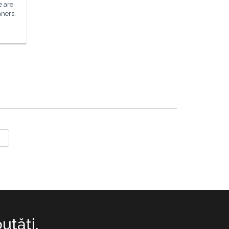
e are
nners,
utăţi.