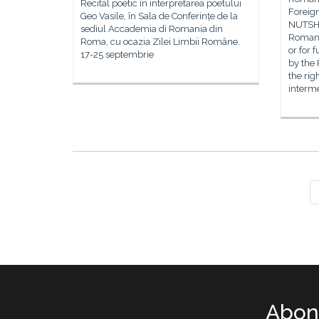
Recital poetic în interpretarea poetului
Foreig
Geo Vasile, în Sala de Conferințe de la
NUTSHE
sediul Accademia di Romania din
Romania
Roma, cu ocazia Zilei Limbii Române.
or for 
17-25 septembrie
by the 
the rig
interm
Abone