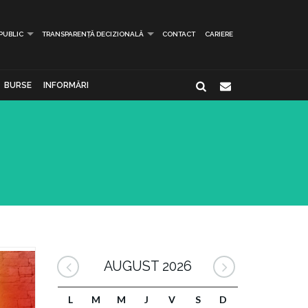
 PUBLIC
TRANSPARENȚĂ DECIZIONALĂ
CONTACT
CARIERE
BURSE
INFORMĂRI
AUGUST 2026
L
M
M
J
V
S
D