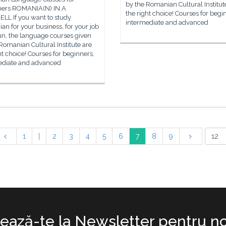
by the Romanian Cultural Institut
ners ROMANIA(N) IN A
the right choice! Courses for begi
LL If you want to study
intermediate and advanced
n for your business, for your job
fun, the language courses given
Romanian Cultural Institute are
ht choice! Courses for beginners,
ediate and advanced
1
|
2
3
4
5
6
7
8
9
ază-te la Newsletter pentru no