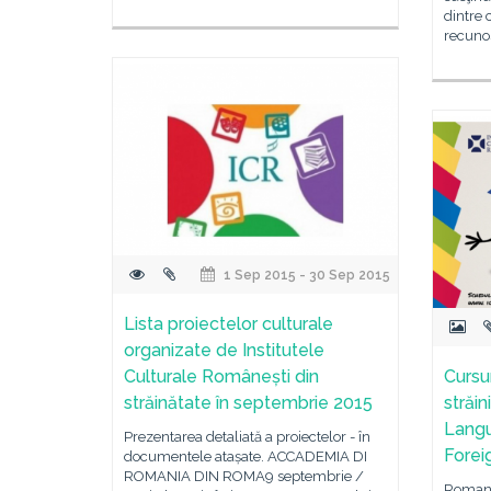
dintre 
recunos
1 Sep 2015 - 30 Sep 2015
Lista proiectelor culturale
organizate de Institutele
Culturale Românești din
Cursu
străinătate în septembrie 2015
străi
Langu
Prezentarea detaliată a proiectelor - în
Forei
documentele atașate. ACCADEMIA DI
ROMANIA DIN ROMA9 septembrie /
Romani