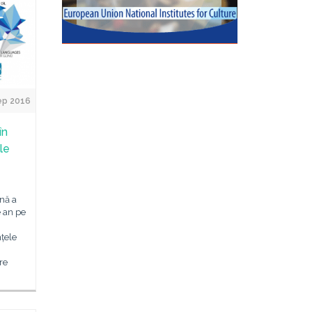
ep 2016
în
le
nă a
e an pe
țele
re