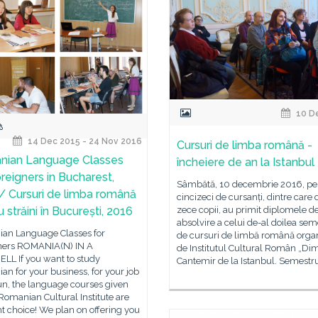
10 D
14 Dec 2015 - 24 Nov 2016
Cursuri de limba română -
nian Language Classes
încheiere de an la Istanbul
oreigners in Bucharest,
Sâmbătă, 10 decembrie 2016, pe
/ Cursuri de limba română
cincizeci de cursanți, dintre care 
 străini în București, 2016
zece copii, au primit diplomele d
absolvire a celui de-al doilea sem
an Language Classes for
de cursuri de limbă română orga
ners ROMANIA(N) IN A
de Institutul Cultural Român „Dim
LL If you want to study
Cantemir de la Istanbul. Semestr
n for your business, for your job
fun, the language courses given
Romanian Cultural Institute are
ht choice! We plan on offering you