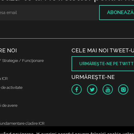
ABONEAZĂ
RE NOI
CELE MAI NOI TWEET-U
/ Strategie / Funcţionare
URMĂREŞTE-NE PE TWITT
URMĂREŞTE-NE
a ICR
de activitate
i de avere
fundamentare cladire ICR