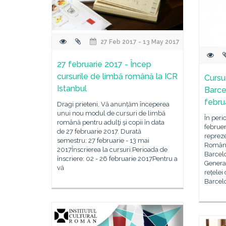
27 Feb 2017 - 13 May 2017
27 februarie 2017 - Încep
cursurile de limbă română la ICR
Cursu
Istanbul
Barce
febru
Dragi prieteni, Vă anunțăm începerea
unui nou modul de cursuri de limbă
În peri
română pentru adulţi şi copii în data
februer
de 27 februarie 2017. Durată
repreze
semestru: 27 februarie - 13 mai
Român 
2017Înscrierea la cursuri:Perioada de
Barcelo
înscriere: 02 - 26 februarie 2017Pentru a
General
vă
rețelei
Barcelo