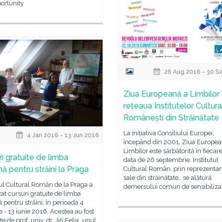
ortunity
26 Aug 2016 - 30 S
Ziua Europeană a Limbilor 
rețeaua Institutelor Cultura
Românești din Străinătate
La inițiativa Consiliului Europei,
4 Jan 2016 - 13 Jun 2016
începând din 2001, Ziua Europea
Limbilor este sărbătorită în fiecar
ri gratuite de limba
data de 26 septembrie. Institutul
ă pentru străini la Praga
Cultural Român, prin reprezentan
sale din străinătate, se alătură
tul Cultural Român de la Praga a
demersului comun de sensibiliza
at cursuri gratuite de limba
pentru străini, în perioada 4
e - 13 iunie 2016. Acestea au fost
e de prof. univ. dr. Jiří Felix, unul