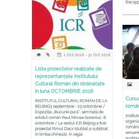
the opp
1 Oct 2016 - 31 Oct 2016
Lista proiectelor realizate de
reprezentanțele Institutului
Cultural Român din străinătate
în luna OCTOMBRIE 2016
Cursu
INSTITUTUL CULTURAL ROMÂN DE LA
român
BEIJING3 septembrie - 25 octombrie /
Expoziția „Bucurie pură”, semnată de
Institu
artistul român Paul Mircea Goreniuc. 8
organiz
octombrie / La sediul ICR Beijing a fost
română 
proiectat filmul Dacii (dublat și subtitrat
ianuari
în limba chineză), în regia
susţinut