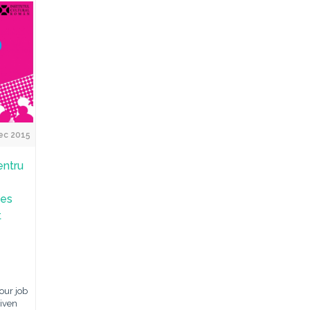
ec 2015
entru
ses
t
our job
given