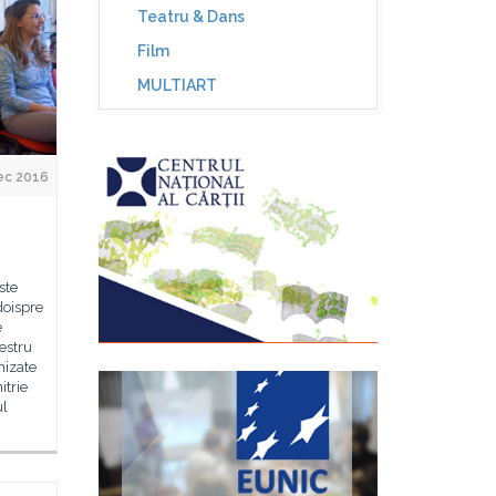
Teatru & Dans
Film
MULTIART
ec 2016
ste
doispre
e
estru
nizate
itrie
ul