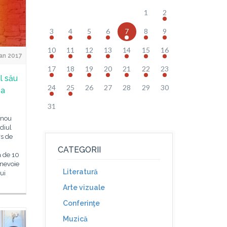
1
2
3
4
5
6
7
8
9
10
11
12
13
14
15
16
Jan 2017
17
18
19
20
21
22
23
l său
24
25
26
27
28
29
30
ba
31
 nou
diul
rs de
CATEGORII
ă de 10
nevoie
Literatură
ui
Arte vizuale
Conferinţe
Muzică