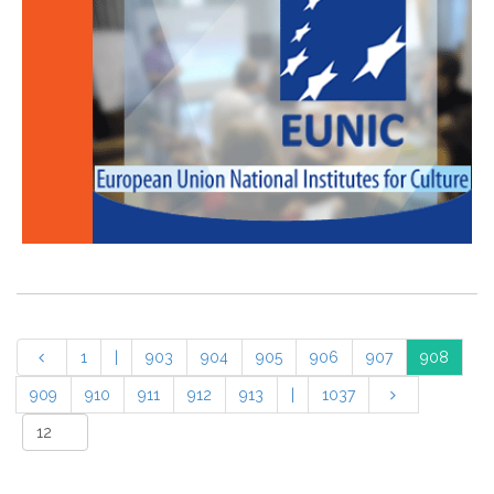
1
|
903
904
905
906
907
908
909
910
911
912
913
|
1037