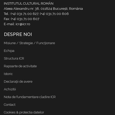
INSTITUTUL CULTURAL ROMÂN
Aleea Alexandru nr. 38, 011824 București, România
Tel.: (+4) 031 71 00 627, (+4) 031 71 00 606
Fax: (+4) 031 71 00 607
E-mail: icr@icr.ro
DESPRE NOI
Misiune / Strategie / Funcţionare
Echipa
Structura ICR
Rapoarte de activitate
Istoric
Declaraţii de avere
Achizitii
Nota de fundamentare cladire ICR
Contact
Cookies & protectia datelor