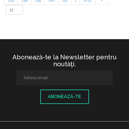
753
754
755
756
757
|
1037
Abonează-te la Newsletter pentru
noutăţi.
ABONEAZĂ-TE