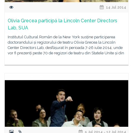
14 Jul 2014
Olivia Grecea participă la Lincoln Center Directors
Lab, SUA
Institutul Cultural Român de la New York susține participarea
doctorandului și regizorului de teatru Olivia Grecea la Lincoln
Center Directors Lab, desfășurat în perioada 7-26 iulie 2014, unde
vor fi prezenți peste 70 de regizori de teatru din Statele Unite și din
5 Jul 2014 - 12 Jul 2014