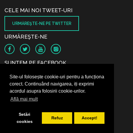
CELE MAI NOI TWEET-URI
URMĂREŞTE-NE PE TWITTER
URMĂREŞTE-NE
SUNTEM PE FACEBOOK
Site-ul folosește cookie-uri pentru a funcționa
corect. Continuând navigarea, iți exprimi
acordul asupra folosirii cookie-urilor.
Află mai mult
Setări
Refuz
Accept!
cookies