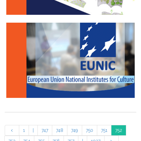
1
|
747
748
749
750
751
752