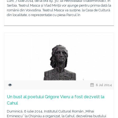
Luni, 7 iulie 2014, de la ora 19. 30, la Petrovasâla (Vladimirovac), în
Serbia, Teatrul Masca și Vlad Miriță vor ajunge pentru prima dată la
românii din Voivodina. Teatrul Masca va susține, la Casa de Cultură
din localitate, o reprezentație cu piesa Parcul în
6 Jul 2014
Un bust al poetului Grigore Vieru a fost dezvelit la
Cahul
Duminică, 6 iulie 2014, Institutul Cultural Român „Mihai
Eminescu” la Chișinău a organizat, la Cahul, dezvelirea bustului