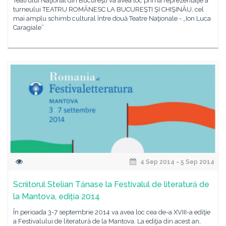
Teatrului Naţional din Bucureşti va avea loc prima reprezentaţie a
turneului TEATRU ROMÂNESC LA BUCUREŞTI ŞI CHIŞINĂU, cel
mai amplu schimb cultural între două Teatre Naţionale - „Ion Luca
Caragiale”
4 Sep 2014 - 5 Sep 2014
Scriitorul Stelian Tănase la Festivalul de literatură de
la Mantova, ediția 2014
În perioada 3-7 septembrie 2014 va avea loc cea de-a XVIII-a ediţie
a Festivalului de literatură de la Mantova. La ediţia din acest an,