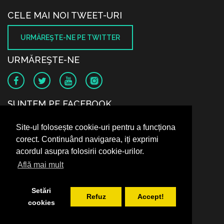
CELE MAI NOI TWEET-URI
URMĂREŞTE-NE PE TWITTER
URMĂREŞTE-NE
SUNTEM PE FACEBOOK
Site-ul folosește cookie-uri pentru a funcționa
corect. Continuând navigarea, iți exprimi
acordul asupra folosirii cookie-urilor.
Află mai mult
Setări
Refuz
Accept!
cookies