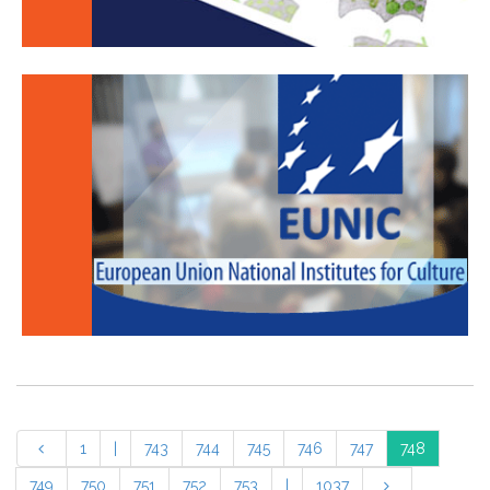
1
|
743
744
745
746
747
748
749
750
751
752
753
|
1037