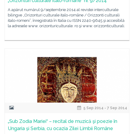
„Orizonturi culturale italo-române” nr. 9/2014
A apărut numărul 9/septembrie 2014 al revistei interculturale
bilingve „Orizonturi culturale italo-române / Orizzonti culturali
italo-romeni”, înregistrată în Italia cu ISSN 2240-9645 şi accesibilă
la adresele www. orizonturiculturale. ro şi www. orizzonticulturali.
5 Sep 2014 - 7 Sep 2014
„Sub Zodia Mariei“ – recital de muzică şi poezie în
Ungaria și Serbia, cu ocazia Zilei Limbii Române