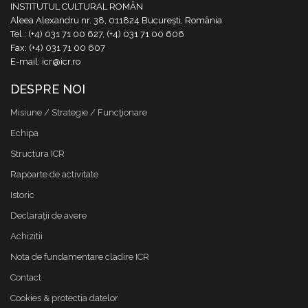
INSTITUTUL CULTURAL ROMÂN
Aleea Alexandru nr. 38, 011824 București, România
Tel.: (+4) 031 71 00 627, (+4) 031 71 00 606
Fax: (+4) 031 71 00 607
E-mail: icr@icr.ro
DESPRE NOI
Misiune / Strategie / Funcţionare
Echipa
Structura ICR
Rapoarte de activitate
Istoric
Declaraţii de avere
Achizitii
Nota de fundamentare cladire ICR
Contact
Cookies & protectia datelor