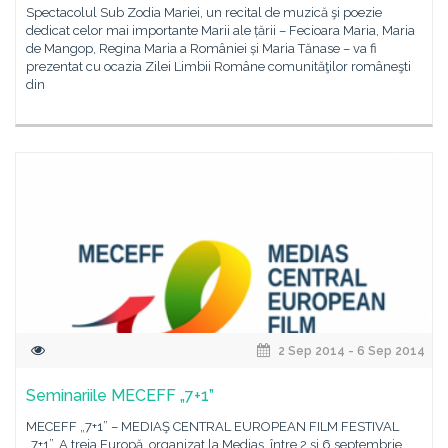
Spectacolul Sub Zodia Mariei, un recital de muzică şi poezie
dedicat celor mai importante Marii ale țării – Fecioara Maria, Maria
de Mangop, Regina Maria a României și Maria Tănase – va fi
prezentat cu ocazia Zilei Limbii Române comunităţilor româneşti
din
2 Sep 2014 - 6 Sep 2014
Seminariile MECEFF „7+1”
MECEFF „7+1” – MEDIAŞ CENTRAL EUROPEAN FILM FESTIVAL
„7+1”, A treia Europă, organizat la Mediaş, între 2 și 6 septembrie