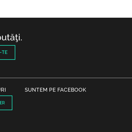
utăţi.
-TE
RI
SUNTEM PE FACEBOOK
ER