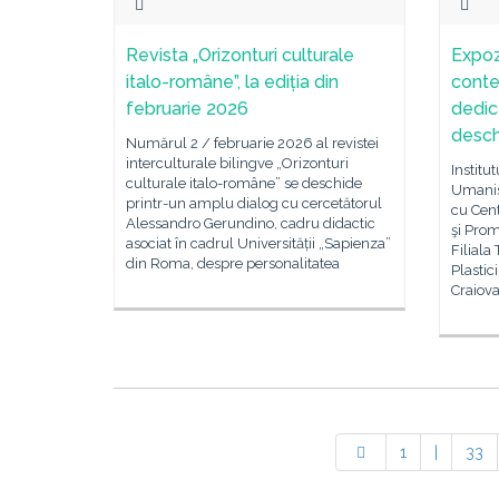
Revista „Orizonturi culturale
Expoz
italo-române”, la ediția din
conte
februarie 2026
dedica
desch
Numărul 2 / februarie 2026 al revistei
interculturale bilingve „Orizonturi
Institu
culturale italo-române” se deschide
Umanist
printr-un amplu dialog cu cercetătorul
cu Cen
Alessandro Gerundino, cadru didactic
şi Prom
asociat în cadrul Universității „Sapienza”
Filiala
din Roma, despre personalitatea
Plastic
Craiov
1
|
33