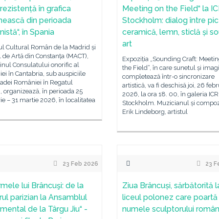
 rezistență în grafica
Meeting on the Field“ la I
ească din perioada
Stockholm: dialog între pic
istă“, în Spania
ceramică, lemn, sticlă și s
art
tul Cultural Român de la Madrid și
 de Artă din Constanța (MACT),
Expoziția „Sounding Craft: Meeti
jinul Consulatului onorific al
the Field“, în care sunetul și imag
i în Cantabria, sub auspiciile
completează într-o sincronizare
dei României în Regatul
artistică, va fi deschisă joi, 26 feb
, organizează, în perioada 25
2026, la ora 18. 00, în galeria ICR
ie – 31 martie 2026, în localitatea
Stockholm. Muzicianul și compoz
Erik Lindeborg, artistul
23 Feb 2026
23 F
rmele lui Brâncuşi: de la
Ziua Brâncuși, sărbătorită l
erul parizian la Ansamblul
liceul polonez care poartă
ental de la Târgu Jiu“ -
numele sculptorului româ