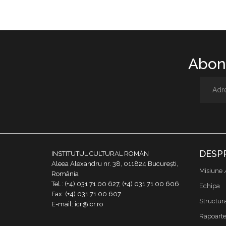
Abone
DESP
INSTITUTUL CULTURAL ROMÂN
Aleea Alexandru nr. 38, 011824 București,
Misiune 
România
Tel.: (+4) 031 71 00 627, (+4) 031 71 00 606
Echipa
Fax: (+4) 031 71 00 607
Structur
E-mail: icr@icr.ro
Rapoarte 