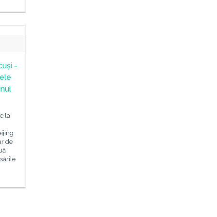
cuși -
tele
inul
e la
ijing
ar de
ouă
sările