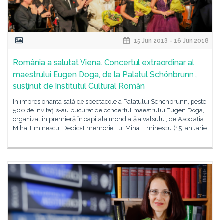
15 Jun 2018 - 16 Jun 2018
România a salutat Viena. Concertul extraordinar al
maestrului Eugen Doga, de la Palatul Schönbrunn ,
susţinut de Institutul Cultural Român
În impresionanta sală de spectacole a Palatului Schönbrunn, peste
500 de invitați s-au bucurat de concertul maestrului Eugen Doga,
organizat în premieră în capitală mondială a valsului, de Asociația
Mihai Eminescu. Dedicat memoriei lui Mihai Eminescu (15 ianuarie