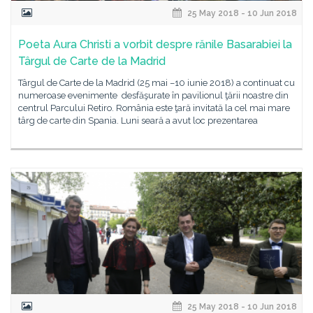
25 May 2018 - 10 Jun 2018
Poeta Aura Christi a vorbit despre rănile Basarabiei la
Târgul de Carte de la Madrid
Târgul de Carte de la Madrid (25 mai –10 iunie 2018) a continuat cu
numeroase evenimente desfăşurate în pavilionul ţării noastre din
centrul Parcului Retiro. România este ţară invitată la cel mai mare
târg de carte din Spania. Luni seară a avut loc prezentarea
25 May 2018 - 10 Jun 2018