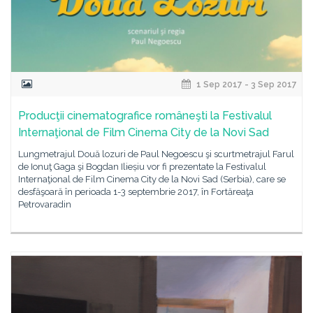
1 Sep 2017 - 3 Sep 2017
Producţii cinematografice româneşti la Festivalul
Internaţional de Film Cinema City de la Novi Sad
Lungmetrajul Două lozuri de Paul Negoescu şi scurtmetrajul Farul
de Ionuţ Gaga şi Bogdan Ilieșiu vor fi prezentate la Festivalul
Internaţional de Film Cinema City de la Novi Sad (Serbia), care se
desfăşoară în perioada 1-3 septembrie 2017, în Fortăreaţa
Petrovaradin