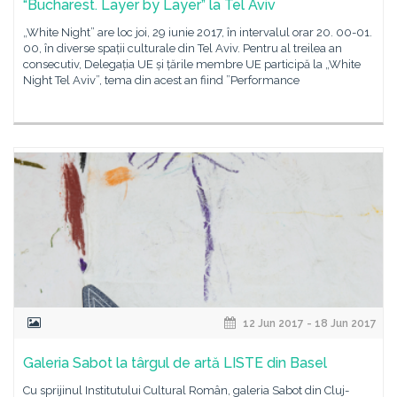
“Bucharest. Layer by Layer” la Tel Aviv
„White Night” are loc joi, 29 iunie 2017, în intervalul orar 20. 00-01.
00, în diverse spații culturale din Tel Aviv. Pentru al treilea an
consecutiv, Delegația UE și țările membre UE participă la „White
Night Tel Aviv”, tema din acest an fiind ”Performance
12 Jun 2017 - 18 Jun 2017
Galeria Sabot la târgul de artă LISTE din Basel
Cu sprijinul Institutului Cultural Român, galeria Sabot din Cluj-