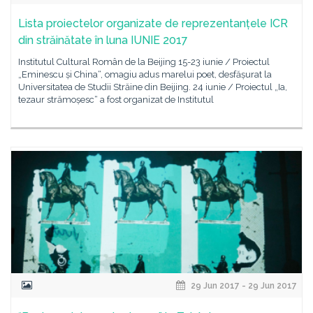
Lista proiectelor organizate de reprezentanțele ICR
din străinătate în luna IUNIE 2017
Institutul Cultural Român de la Beijing 15-23 iunie / Proiectul
„Eminescu și China“, omagiu adus marelui poet, desfășurat la
Universitatea de Studii Străine din Beijing. 24 iunie / Proiectul „Ia,
tezaur strămoșesc“ a fost organizat de Institutul
29 Jun 2017 - 29 Jun 2017