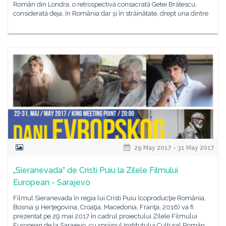
Român din Londra, o retrospectivă consacrată Getei Brătescu,
considerată deja, în România dar și în străinătate, drept una dintre
29 May 2017 - 31 May 2017
„Sieranevada” de Cristi Puiu la Zilele Filmului
European - Sarajevo
Filmul Sieranevada în regia lui Cristi Puiu (coproducţie România,
Bosnia şi Herţegovina, Croaţia, Macedonia, Franţa, 2016) va fi
prezentat pe 29 mai 2017 în cadrul proiectului Zilele Filmului
European de la Sarajevo, cu sprijinul Institutului Cultural Român