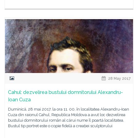
28 May 2017
Cahul: dezvelirea bustului domnitorului Alexandru-
Ioan Cuza
Duminică, 28 mai 2017, la ora 11. 00, în localitatea Alexandru-Ioan
Cuza din raionul Cahul, Republica Moldova a avut loc dezvelirea
bustului domnitorului român al cărui nume îl poartă localitatea.
Bustul tip portret este o copie fidelă a creației sculptorului