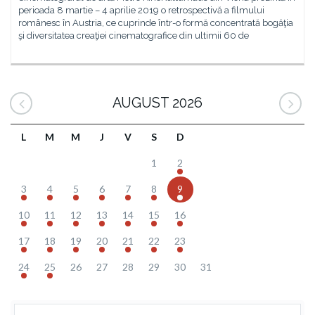
perioada 8 martie – 4 aprilie 2019 o retrospectivă a filmului
românesc în Austria, ce cuprinde într-o formă concentrată bogăţia
şi diversitatea creaţiei cinematografice din ultimii 60 de
AUGUST 2026
L
M
M
J
V
S
D
1
2
3
4
5
6
7
8
9
10
11
12
13
14
15
16
17
18
19
20
21
22
23
24
25
26
27
28
29
30
31