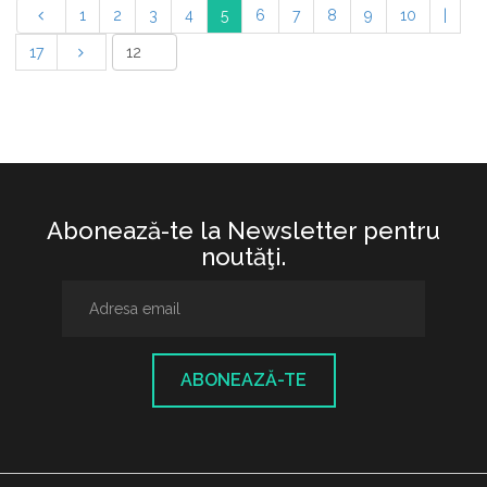
1
2
3
4
5
6
7
8
9
10
|
17
Abonează-te la Newsletter pentru
noutăţi.
ABONEAZĂ-TE