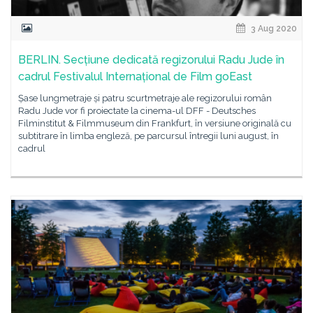
3 Aug 2020
BERLIN. Secțiune dedicată regizorului Radu Jude în
cadrul Festivalul Internațional de Film goEast
Șase lungmetraje și patru scurtmetraje ale regizorului român
Radu Jude vor fi proiectate la cinema-ul DFF - Deutsches
Filminstitut & Filmmuseum din Frankfurt, în versiune originală cu
subtitrare în limba engleză, pe parcursul întregii luni august, în
cadrul