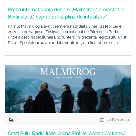
Presa internațională despre „Malmkrog“, proiectat la
Berlinală: „O capodoperă plină de intesitate”
Filmul Malmkrog a avut premiera mondială vineri, 21 februarie
2020, la prestigiosul Festival Internațional de Film de la Berlin,
unde a deschis secțiunea Encounters, în prezența regizorului Cristi
Puiu. Spectatorii au aplaudat minute în șir la finalul proiecției.
20 Feb 2020
Cristi Puiu, Radu Jude, Adina Pintilie, Adrian Cioflâncă,