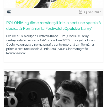
23 Sep 2020
POLONIA. 13 filme românești, într-o secțiune specială
dedicată României, la Festivalul „Opolskie Lamy”
Cea de-a 18-a ediție a Festivalului de Film „Opolskie Lamy”,
desfășurată în perioada 2-10 octombrie 2020 în orașul polonez
Opole, va omagia cinematografia contemporană din România
printr-o secțiune specială, intitulată „Noua Cinematografie
Românească“.