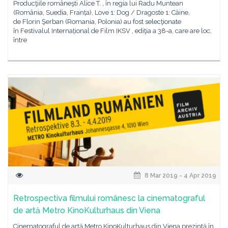
Producţiile româneşti Alice T. , în regia lui Radu Muntean
(România, Suedia, Franța), Love 1: Dog / Dragoste 1: Câine,
de Florin Şerban (Romania, Polonia) au fost selecţionate
în Festivalul Internațional de Film IKSV , ediţia a 38-a, care are loc,
între
8 Mar 2019 - 4 Apr 2019
Retrospectiva filmului românesc la cinematograful
de artă Metro KinoKulturhaus din Viena
Cinematograful de artă Metro KinoKulturhaus din Viena prezintă în