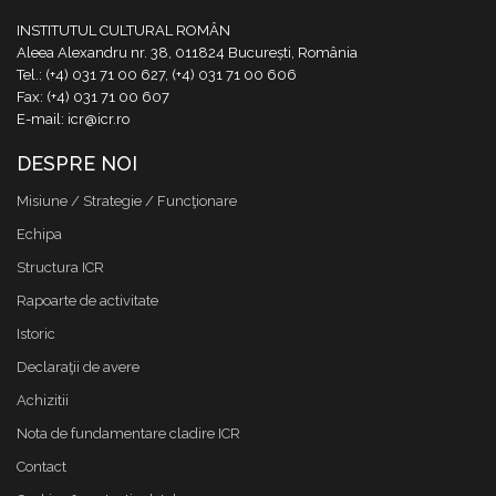
INSTITUTUL CULTURAL ROMÂN
Aleea Alexandru nr. 38, 011824 București, România
Tel.: (+4) 031 71 00 627, (+4) 031 71 00 606
Fax: (+4) 031 71 00 607
E-mail: icr@icr.ro
DESPRE NOI
Misiune / Strategie / Funcţionare
Echipa
Structura ICR
Rapoarte de activitate
Istoric
Declaraţii de avere
Achizitii
Nota de fundamentare cladire ICR
Contact