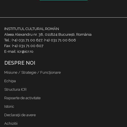
INSTITUTUL CULTURAL ROMÂN
Aleea Alexandru nr. 38, 011824 București, România
Tel.: (+4) 031 71 00 627, (+4) 031 71 00 606
Fax: (+4) 031 71 00 607
E-mail: icr@icr.ro
DESPRE NOI
Misiune / Strategie / Funcţionare
Echipa
Structura ICR
Rapoarte de activitate
Istoric
Declaraţii de avere
Achizitii