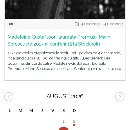
4 Dec 2017 - 4 Dec 2017
Madeleine Gustafsson, laureata Premiului Marin
Sorescu pe 2017 în conferință la Stockholm
ICR Stockholm organizează la sediul său, pe data de 4 decembrie,
începând cu ora 18. 00, conferinţa cu titlul „Despre fericirea
lecturii, susţinută de către Madeleine Gustafsson, laureata
Premiului Marin Sorescu din acest an. Conferinţa va trata subiecte
AUGUST 2026
L
M
M
J
V
S
D
1
2