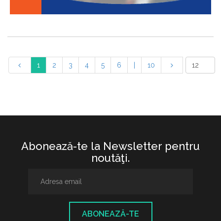
1
2
3
4
5
6
|
10
Abonează-te la Newsletter pentru
noutăţi.
ABONEAZĂ-TE