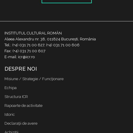
INSTITUTUL CULTURAL ROMÂN
Aleea Alexandru nr. 38, 011824 București, România
Tel.: (+4) 031 71 00 627, (+4) 031 71 00 606
Fax: (+4) 031 71 00 607
E-mail: icr@icr.ro
DESPRE NOI
Misiune / Strategie / Funcţionare
Echipa
Structura ICR
Rapoarte de activitate
Istoric
Declaraţii de avere
Achizitii