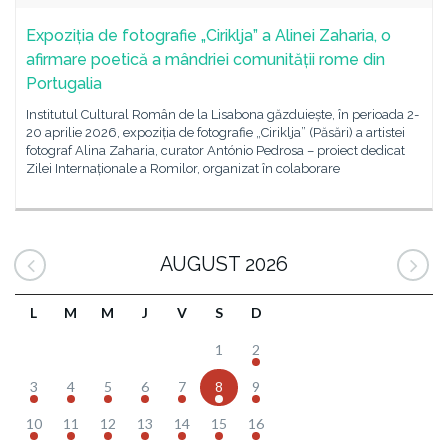
Expoziția de fotografie „Ciriklja” a Alinei Zaharia, o
afirmare poetică a mândriei comunității rome din
Portugalia
Institutul Cultural Român de la Lisabona găzduiește, în perioada 2-
20 aprilie 2026, expoziția de fotografie „Ciriklja” (Păsări) a artistei
fotograf Alina Zaharia, curator António Pedrosa – proiect dedicat
Zilei Internaționale a Romilor, organizat în colaborare
AUGUST 2026
L
M
M
J
V
S
D
1
2
3
4
5
6
7
8
9
10
11
12
13
14
15
16