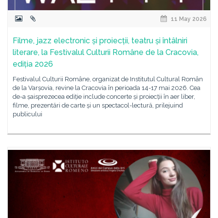
11 May 2026
Filme, jazz electronic și proiecții, teatru și întâlniri
literare, la Festivalul Culturii Române de la Cracovia,
ediția 2026
Festivalul Culturii Române, organizat de Institutul Cultural Român
de la Varșovia, revine la Cracovia în perioada 14-17 mai 2026. Cea
de-a șaisprezecea ediție include concerte și proiecții în aer liber,
filme, prezentări de carte și un spectacol-lectură, prilejuind
publicului