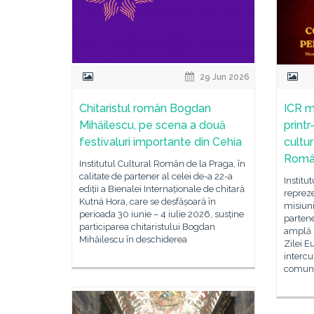
29 Jun 2026
Chitaristul român Bogdan
ICR m
Mihăilescu, pe scena a două
print
festivaluri importante din Cehia
cultu
Român
Institutul Cultural Român de la Praga, în
calitate de partener al celei de-a 22-a
Institu
ediții a Bienalei Internaționale de chitară
repreze
Kutná Hora, care se desfășoară în
misiuni
perioada 30 iunie – 4 iulie 2026, susține
partene
participarea chitaristului Bogdan
amplă 
Mihăilescu în deschiderea
Zilei 
intercul
comun