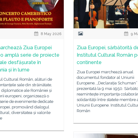
8 May 2026
9 M
archează Ziua Europei
Ziua Europei, sărbătorită d
r-o amplă serie de proiecte
Institutul Cultural Român p
rale desfășurate în
continente
ia și în lume
Ziua Europei marchează anual
documentul fondator al Uniunii
tul Cultural Român, alături de
Europene, „Declarația Schuman”
ntanțele sale din străinătate,
prezentată la 9 mai 1950. Sărbăt
 diplomatice ale României și
reamintește importanța colaborării
rii europeni, organizează o
solidarității între statele membre 
serie de evenimente dedicate
Uniunii Europene. Institutul Cultu
Europei, promovând dialogul
Român
tural, diversitatea și valorile
e