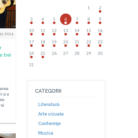
1
2
3
4
5
6
7
8
9
10
11
12
13
14
15
16
ay 2024
17
18
19
20
21
22
23
e
24
25
26
27
28
29
30
e trei
31
oarea
CATEGORII
 și a
ale
Literatură
ral
Arte vizuale
Conferinţe
Muzică