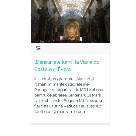
„Dansuri ale lumii“ la Viana do
Castelo și Évora
În cadrul programului „Mari artiști
români în marile catedrale ale
Portugaliei“, organizat de ICR Lisabona
pentru celebrarea Centenarului Marii
Uniri, chitaristul Bogdan Mihăilescu și
flautista Cristina Răducan au susţinut
sâmbătă, 19 mai, și miercuri,