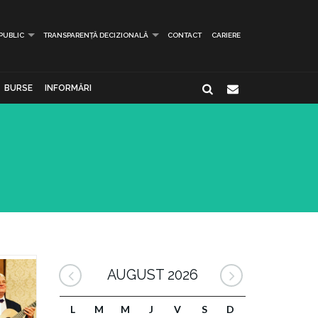
 PUBLIC
TRANSPARENȚĂ DECIZIONALĂ
CONTACT
CARIERE
BURSE
INFORMĂRI
AUGUST 2026
L
M
M
J
V
S
D