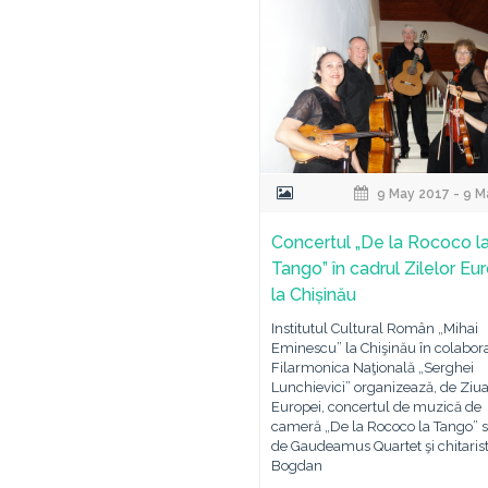
9 May 2017 - 9 M
Concertul „De la Rococo l
Tango” în cadrul Zilelor Eu
la Chișinău
Institutul Cultural Român „Mihai
Eminescu” la Chişinău în colabor
Filarmonica Naţională „Serghei
Lunchievici” organizează, de Ziu
Europei, concertul de muzică de
cameră „De la Rococo la Tango” s
de Gaudeamus Quartet şi chitaris
Bogdan