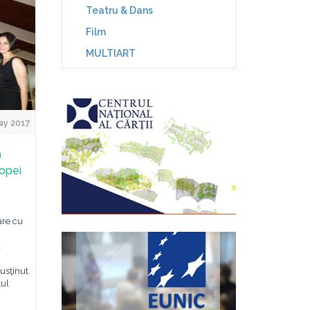
Teatru & Dans
Film
MULTIART
ay 2017
a
ropei
are cu
a
usţinut
tul