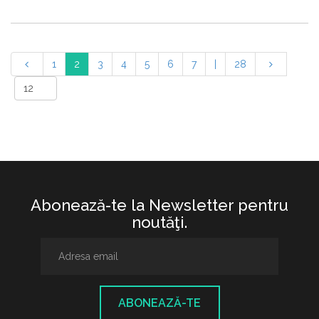
1
2
3
4
5
6
7
|
28
Abonează-te la Newsletter pentru
noutăţi.
ABONEAZĂ-TE