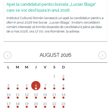
Apel la candidaturi pentru bursele „Lucian Blaga“
care se vor desfășura în anul 2026
Institutul Cultural Român lansează un apel la candidaturi pentru a
oferi în anul 2026 trei burse „Lucian Blaga“. Invităm cercetătorii
români interesați să trimită dosarele de candidatură până pe data
de 4 mai 2026, ora 17:00, ora României, la adresa
AUGUST 2026
L
M
M
J
V
S
D
1
2
3
4
5
6
7
8
9
10
11
12
13
14
15
16
17
18
19
20
21
22
23