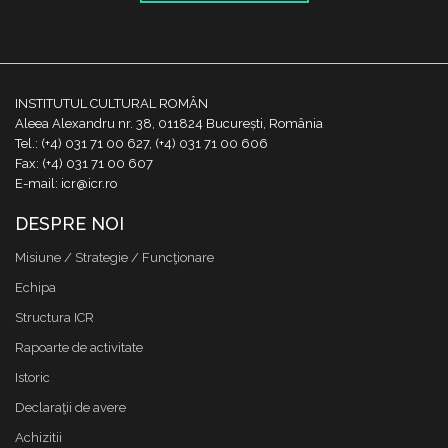
INSTITUTUL CULTURAL ROMÂN
Aleea Alexandru nr. 38, 011824 București, România
Tel.: (+4) 031 71 00 627, (+4) 031 71 00 606
Fax: (+4) 031 71 00 607
E-mail: icr@icr.ro
DESPRE NOI
Misiune / Strategie / Funcţionare
Echipa
Structura ICR
Rapoarte de activitate
Istoric
Declaraţii de avere
Achizitii