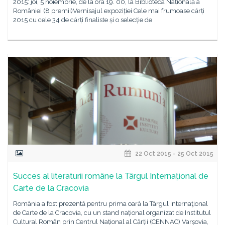
2015: joi, 5 noiembrie, de la ora 19. 00, la Biblioteca Națională a
României (8 premii)Vernisajul expoziției Cele mai frumoase cărți
2015 cu cele 34 de cărți finaliste și o selecție de
22 Oct 2015 - 25 Oct 2015
Succes al literaturii române la Târgul Internaţional de
Carte de la Cracovia
România a fost prezentă pentru prima oară la Târgul Internaţional
de Carte de la Cracovia, cu un stand național organizat de Institutul
Cultural Român prin Centrul Național al Cărții (CENNAC) Varșovia,