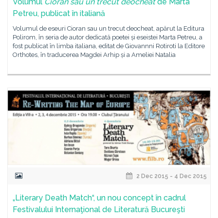
Volumul
Cioran sau un trecut deocheat
de Marta
Petreu, publicat în italiană
Volumul de eseuri Cioran sau un trecut deocheat, apărut la Editura
Polirom, în seria de autor dedicată poetei și eseistei Marta Petreu, a
fost publicat în limba italiana, editat de Giovannni Rotiroti la Editore
Orthotes, în traducerea Magdei Arhip și a Ameliei Natalia
2 Dec 2015 - 4 Dec 2015
„Literary Death Match“, un nou concept în cadrul
Festivalului Internaţional de Literatură Bucureşti