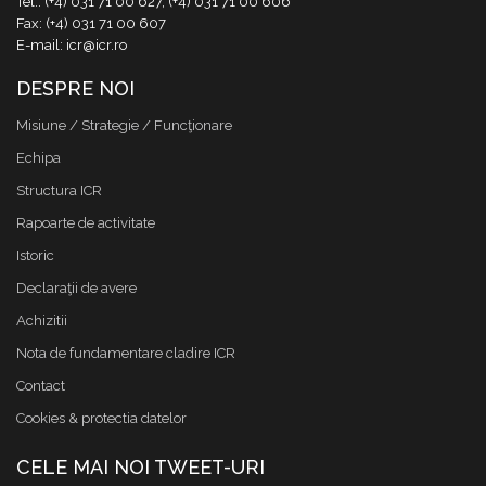
Tel.: (+4) 031 71 00 627, (+4) 031 71 00 606
Fax: (+4) 031 71 00 607
E-mail: icr@icr.ro
DESPRE NOI
Misiune / Strategie / Funcţionare
Echipa
Structura ICR
Rapoarte de activitate
Istoric
Declaraţii de avere
Achizitii
Nota de fundamentare cladire ICR
Contact
Cookies & protectia datelor
CELE MAI NOI TWEET-URI