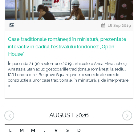
18 Sep 2019
Case tradiționale românești în miniatură, prezentate
interactiv în cadrul festivalului londonez „Open
House“
În perioada 21-30 septembrie 2019, arhitectele Anca Mihalache și
Anastasia Stan aduc gospodăriile tradiționale românești la sediul
ICR Londra din 1 Belgrave Square printr-o serie de ateliere de
construcție a unor case tradiționale, în miniatură, și de interpretare
a
AUGUST 2026
L
M
M
J
V
S
D