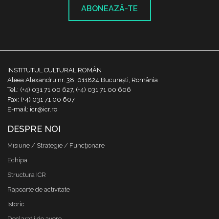
ABONEAZĂ-TE
INSTITUTUL CULTURAL ROMÂN
Aleea Alexandru nr. 38, 011824 București, România
Tel.: (+4) 031 71 00 627, (+4) 031 71 00 606
Fax: (+4) 031 71 00 607
E-mail: icr@icr.ro
DESPRE NOI
Misiune / Strategie / Funcţionare
Echipa
Structura ICR
Rapoarte de activitate
Istoric
Declaraţii de avere