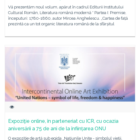
Vă prezentăm noul volum, apărut în cadrul Editurii Institutului
Cultural Român, Literatura română modernă * Partea I: Premise,
începuturi: 1780-1860, autor Mircea Anghelescu. „Cartea de față
prezintă ca un tot organic literatura română de la sfârșitul
Expoziţie online, în parteneriat cu ICR, cu ocazia
aniversării a 75 de ani de la înființarea ONU
O expoziție de artă sub egida „Naţiunile Unite - simbolul vieții,