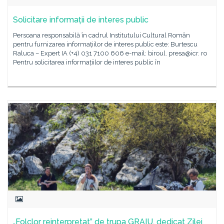
Solicitare informații de interes public
Persoana responsabilă în cadrul Institutului Cultural Român
pentru furnizarea informațiilor de interes public este: Burtescu
Raluca – Expert IA (+4) 031 7100 606 e-mail: biroul. presa@icr. ro
Pentru solicitarea informațiilor de interes public în
„Folclor reinterpretat” de trupa GRAIU, dedicat Zilei