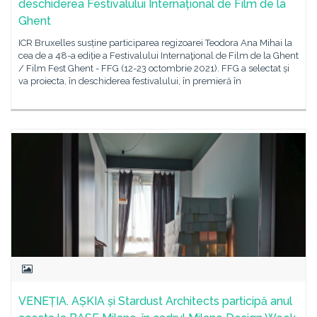
deschiderea Festivalului Internațional de Film de la
Ghent
ICR Bruxelles susține participarea regizoarei Teodora Ana Mihai la
cea de a 48-a ediție a Festivalului Internaţional de Film de la Ghent
/ Film Fest Ghent - FFG (12-23 octombrie 2021). FFG a selectat și
va proiecta, în deschiderea festivalului, în premieră în
VENEȚIA. AȘKIA și Stardust Architects participă anul