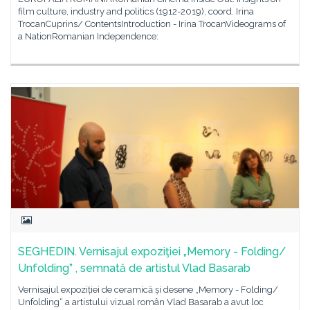
film culture, industry and politics (1912-2019), coord. Irina
TrocanCuprins/ ContentsIntroduction - Irina TrocanVideograms of
a NationRomanian Independence:
SEGHEDIN. Vernisajul expoziţiei „Memory - Folding/
Unfolding” , semnată de artistul Vlad Basarab
Vernisajul expoziției de ceramică și desene „Memory - Folding/
Unfolding“ a artistului vizual român Vlad Basarab a avut loc