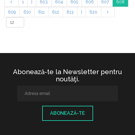
1
|
603
604
605
606
607
608
609
610
611
612
613
|
620
Abonează-te la Newsletter pentru
noutăţi.
ABONEAZĂ-TE