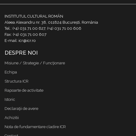
INSTITUTUL CULTURAL ROMÂN
Aleea Alexandru nr. 38, 011824 București, România
Tel.: (+4) 031 71 00 627, (+4) 031 71 00 606
Fax: (+4) 031 71 00 607
E-mail: icr@icr.ro
DESPRE NOI
Misiune / Strategie / Funcţionare
Echipa
Structura ICR
Rapoarte de activitate
Istoric
Declaraţii de avere
Achizitii
Nota de fundamentare cladire ICR
Contact