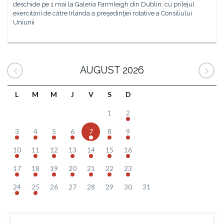
deschide pe 1 mai la Galeria Farmleigh din Dublin, cu prilejul
exercitării de către Irlanda a preşedinţiei rotative a Consiliului
Uniunii
AUGUST 2026
L
M
M
J
V
S
D
1
2
3
4
5
6
7
8
9
10
11
12
13
14
15
16
17
18
19
20
21
22
23
24
25
26
27
28
29
30
31