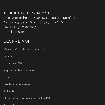
INSTITUTUL CULTURAL ROMÂN
Aleea Alexandru nr. 38, 011824 București, România
Tel.: (+4) 031 71 00 627, (+4) 031 71 00 606
Fax: (+4) 031 71 00 607
E-mail: icr@icr.ro
DESPRE NOI
Misiune / Strategie / Funcţionare
Echipa
Structura ICR
Rapoarte de activitate
Istoric
Declaraţii de avere
Achizitii
Nota de fundamentare cladire ICR