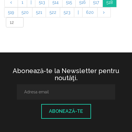
1
|
513
514
515
516
517
518
519
520
521
522
523
|
620
Abonează-te la Newsletter pentru
noutăţi.
ABONEAZĂ-TE