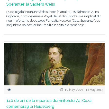
Speranţei” la Sadler’s Wells
După o gală încununată de succes în anul 2008, faimoasa Alina
Cojocaru, prim-balerină a Royal Ballet din Londra, s-a implicat din
nou în eforturile depuse de Fundaţia Hospice “Casa Speranţei”, de
sprijinire a bolnavilor incurabili din spitalele româneşti.
10 May 2013 - 12 May 2013
140 de ani de la moartea domnitorului Al.I.Cuza,
comemorați la Heidelberg