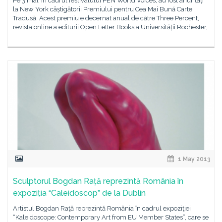
Pe 3 mai, în cadrul festivalului PEN World Voices, au fost anunțați
la New York câștigătorii Premiului pentru Cea Mai Bună Carte
Tradusă. Acest premiu e decernat anual de către Three Percent,
revista online a editurii Open Letter Books a Universității Rochester,
1 May 2013
Sculptorul Bogdan Raţă reprezintă România în
expoziţia “Caleidoscop” de la Dublin
Artistul Bogdan Raţă reprezintă România în cadrul expoziţiei
“Kaleidoscope: Contemporary Art from EU Member States”, care se