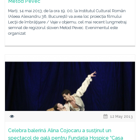
Metod Pevec
Marți, 14 mai 2013, de la ora 19. 00, la Institutul Cultural Român
(Aleea Alexandru 38, București) va avea loc proiecția filmului
Lecţii de îmbrăţişare / Vaje v objemu, cel mai recent lungmetraj
semnat de regizorul sloven Metod Pevec. Evenimentul este
organizat
12 May 2013
Celebra balerină Alina Cojocaru a susţinut un
spectacol de gală pentru Fundaţia Hospice “Casa