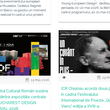
zia evenimentului european
Young European Design”, desfășu
a Muzeelor, Castelul Reginei
perioada 20–22 mai 2026, la Berli
din Balcic va găzdui un moment
cadrul programului, joi, 21 mai 2
 realizat în cadrul unui proiect
19 M
19 May 2026
ICR Chișinău acordă două 
tutul Cultural Român susține
în cadrul Festivalului
dintre expozițiile centrale
Internațional de Poezie „G
BUCHAREST DESIGN
Vieru”, ediția a XVIII-a
IVAL 2026