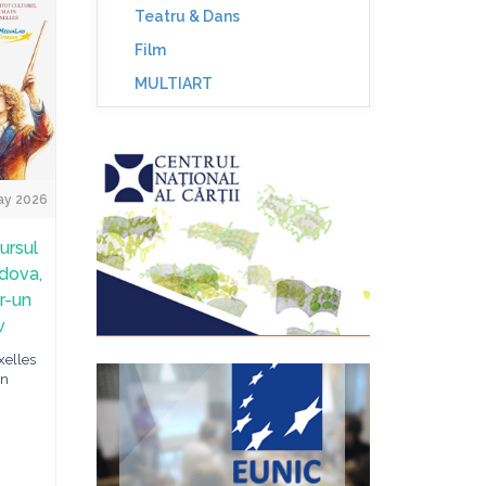
Teatru & Dans
Film
MULTIART
ay 2026
ursul
ldova,
tr-un
v
xelles
în