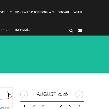
 PUBLIC
TRANSPARENȚĂ DECIZIONALĂ
CONTACT
CARIERE
BURSE
INFORMĂRI
AUGUST 2026
L
M
M
J
V
S
D