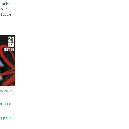
rat în
n. În
026, de
ay 2026
premii
rigore