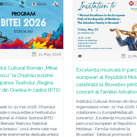
21 May 2026
21 M
tutul Cultural Român „Mihai
Excelența muzicală în parc
scu” la Chișinău susține
european al Republicii Mo
ciparea Teatrului „Regina
celebrată la Bruxelles prin
” din Oradea în cadrul BITEI
concert al familiei Advaho
Institutul Cultural Român din Bru
oada 21–31 mai 2026, Chișinăul
organizează vineri, 22 mai 2026, 
ște o nouă ediție a Festivalului
colaborare cu EuropeMédiaLab,
țional al Artelor Scenice BITEI
concertul „Excelența muzicală în
Bienala Teatrului Național
parcursul european al Republicii
 Ionesco”, unul dintre cele mai
Moldova - Familia Advahov la
ante evenimente dedicate artelor
Bruxelles”. Dedicat promovării