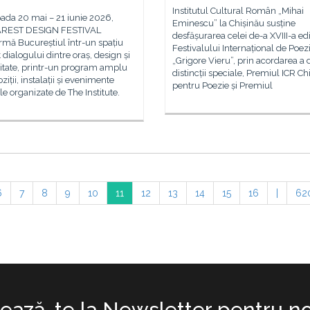
Institutul Cultural Român „Mihai
oada 20 mai – 21 iunie 2026,
Eminescu” la Chișinău susține
REST DESIGN FESTIVAL
desfășurarea celei de-a XVIII-a ediț
rmă Bucureștiul într-un spațiu
Festivalului Internațional de Poez
 dialogului dintre oraș, design și
„Grigore Vieru”, prin acordarea a
tate, printr-un program amplu
distincții speciale, Premiul ICR Ch
ziții, instalații și evenimente
pentru Poezie și Premiul
le organizate de The Institute.
6
7
8
9
10
11
12
13
14
15
16
|
62
ază-te la Newsletter pentru no