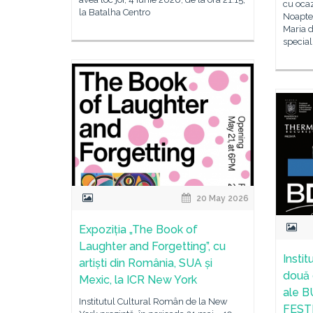
cu oca
la Batalha Centro
Noapte
Maria 
special
20 May 2026
Expoziția „The Book of
Laughter and Forgetting”, cu
Insti
artiști din România, SUA și
două 
Mexic, la ICR New York
ale 
Institutul Cultural Român de la New
FEST