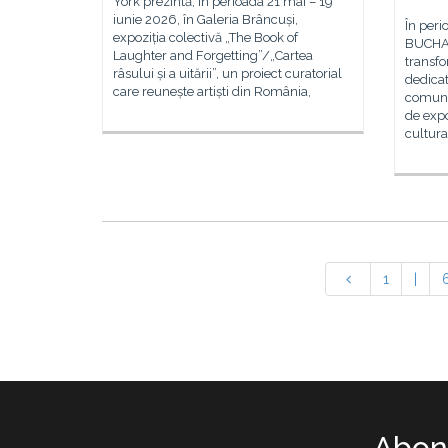
York prezintă, în perioada 21 mai – 19
iunie 2026, în Galeria Brâncuși,
În peri
expoziția colectivă „The Book of
BUCHA
Laughter and Forgetting”/„Cartea
transfo
râsului și a uitării”, un proiect curatorial
dedicat
care reunește artiști din România,
comuni
de expo
cultura
1
|
Abone