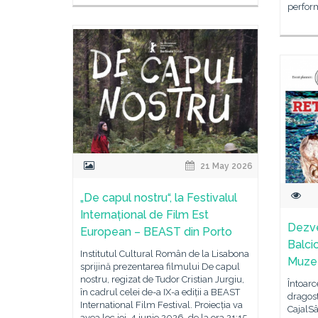
perfor
21 May 2026
„De capul nostru“, la Festivalul
Internațional de Film Est
Dezvel
European – BEAST din Porto
Balcic
Institutul Cultural Român de la Lisabona
Muzeel
sprijină prezentarea filmului De capul
nostru, regizat de Tudor Cristian Jurgiu,
Întoarc
în cadrul celei de-a IX-a ediții a BEAST
dragos
International Film Festival. Proiecția va
CajalS
avea loc joi, 4 iunie 2026, de la ora 21:15,