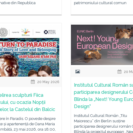
mative din Republica
patrimoniului cultural comun
20 M
20 May 2026
Institutul Cultural Român s
participarea designerului 
irea sculpturii Fiica
Blînda la „Next! Young Eu
ului, cu ocazia Nopții
Design”
or, la Castelul din Balcic
Institutul Cultural Român „Titu
ere în Paradis. O poveste despre
Maiorescu” din Berlin susține
te și apartenență de Oana Maria
participarea designerului român 
âmbătă, 23 mai 2026, ora 18:00,
Blînda la proiectul european „Nex