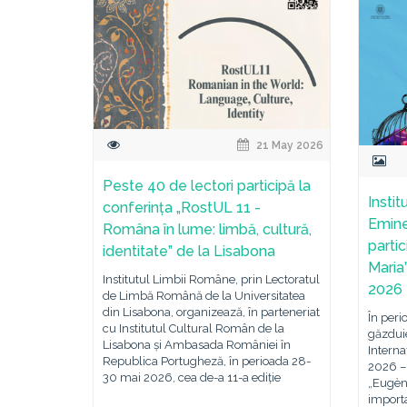
21 May 2026
Peste 40 de lectori participă la
Insti
conferința „RostUL 11 -
Emine
Româna în lume: limbă, cultură,
parti
identitate” de la Lisabona
Maria
Institutul Limbii Române, prin Lectoratul
2026
de Limbă Română de la Universitatea
din Lisabona, organizează, în parteneriat
În peri
cu Institutul Cultural Român de la
găzduie
Lisabona și Ambasada României în
Interna
Republica Portugheză, în perioada 28-
2026 – 
30 mai 2026, cea de-a 11-a ediție
„Eugène
import