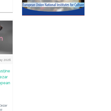
ay 2026
usține
Cezar
ropean
Cezar
t!