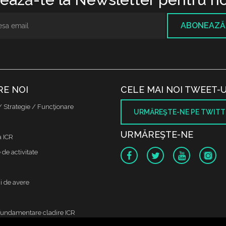
ABONEAZĂ
RE NOI
CELE MAI NOI TWEET-U
/ Strategie / Funcţionare
URMĂREŞTE-NE PE TWITT
URMĂREŞTE-NE
a ICR
de activitate
i de avere
fundamentare cladire ICR