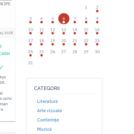
1
2
3
4
5
6
7
8
9
10
11
12
13
14
15
16
ay 2026
17
18
19
20
21
22
23
i:
24
25
26
27
28
29
30
celei
31
r”
okyo
26,
CATEGORII
al
in ochii
Literatură
nian
ra
Arte vizuale
Conferinţe
Muzică