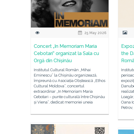
25 May 2026
Concert „In Memoriam Maria
Expoz
Cebotari” organizat la Sala cu
the Da
Orgă din Chișinău
Rom
Institutul Cultural Român „Mihai
Institu
Eminescu” la Chișinău organizează,
perioad
împreună cu Asociația Obștească „Ethos
expozi
Cultural Moldova”, concertul
Danube”
extraordinar „In Memoriam Maria
realiza
Cebotari – punte culturală între Chișinău
Loagăr,
și Viena”, dedicat memoriei uneia
Oana I
Petrov,