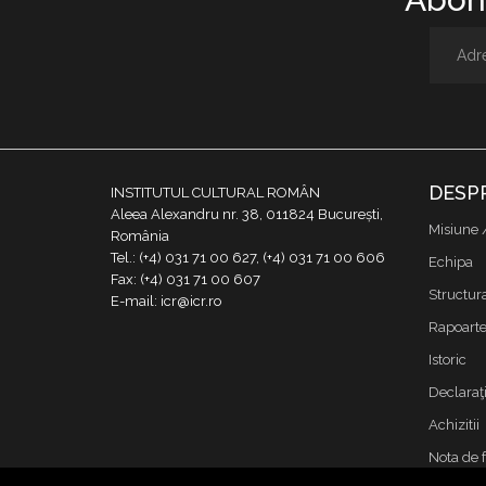
DESP
INSTITUTUL CULTURAL ROMÂN
Aleea Alexandru nr. 38, 011824 București,
Misiune 
România
Tel.: (+4) 031 71 00 627, (+4) 031 71 00 606
Echipa
Fax: (+4) 031 71 00 607
Structur
E-mail: icr@icr.ro
Rapoarte 
Istoric
Declaraţi
Achizitii
Nota de 