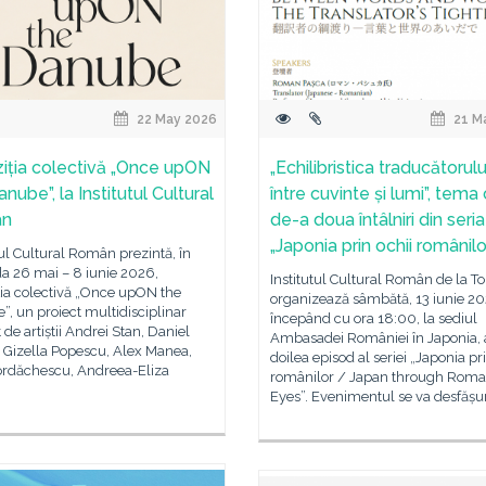
22 May 2026
21 M
iția colectivă „Once upON
„Echilibristica traducătorulu
nube”, la Institutul Cultural
între cuvinte și lumi”, tema 
ân
de-a doua întâlniri din seria
„Japonia prin ochii românilo
tul Cultural Român prezintă, în
a 26 mai – 8 iunie 2026,
Institutul Cultural Român de la T
ția colectivă „Once upON the
organizează sâmbătă, 13 iunie 20
, un proiect multidisciplinar
începând cu ora 18:00, la sediul
t de artiștii Andrei Stan, Daniel
Ambasadei României în Japonia, 
 Gizella Popescu, Alex Manea,
doilea episod al seriei „Japonia pr
ordăchescu, Andreea-Eliza
românilor / Japan through Roma
Eyes”. Evenimentul se va desfășu