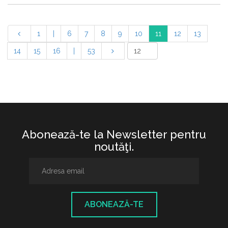
1
|
6
7
8
9
10
11
12
13
14
15
16
|
53
Abonează-te la Newsletter pentru
noutăţi.
ABONEAZĂ-TE