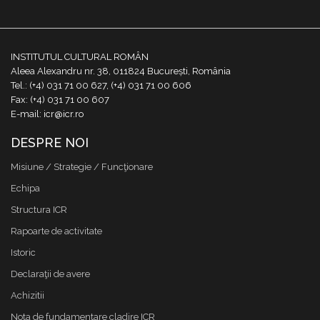
INSTITUTUL CULTURAL ROMÂN
Aleea Alexandru nr. 38, 011824 București, România
Tel.: (+4) 031 71 00 627, (+4) 031 71 00 606
Fax: (+4) 031 71 00 607
E-mail: icr@icr.ro
DESPRE NOI
Misiune / Strategie / Funcţionare
Echipa
Structura ICR
Rapoarte de activitate
Istoric
Declaraţii de avere
Achizitii
Nota de fundamentare cladire ICR