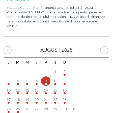
Institutul Cultural Român anunță lansarea ediției din 2024 a
Programului CANTEMIR*, program de finanțare pentru proiecte
culturale destinate mediului internațional. ICR va acorda finanțare
nerambursabilă pentru inițiative culturale din domeniile arte
vizuale
AUGUST 2026
L
M
M
J
V
S
D
1
2
3
4
5
6
7
8
9
10
11
12
13
14
15
16
17
18
19
20
21
22
23
24
25
26
27
28
29
30
31