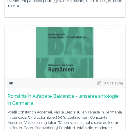
eveniment participă peste 7300 de expozanţi din 100 de ţări, peste
10 000
8 Oct 2009
România în Alfabete Balcanice - lansarea antologiei
în Germania
Poeţii Constantin Acosmei, Vasile Leac şi Iulian Tănase în Germania
În perioada 5 – 8 octombrie 2009, poeţii români Constantin
Acosmei, Vasile Leac şi Iulian Tănase au susţinut o serie de lecturi
la Berlin, Bonn, Edenkoben şi Frankfurt. Întâlnirile, moderate