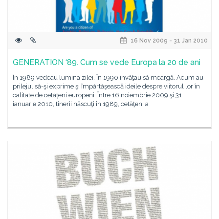
16 Nov 2009 - 31 Jan 2010
GENERATION ‘89. Cum se vede Europa la 20 de ani
În 1989 vedeau lumina zilei. În 1990 învăţau să meargă. Acum au
prilejul să-şi exprime şi împărtăşească ideile despre viitorul lor în
calitate de cetăţeni europeni. Între 16 noiembrie 2009 şi 31
ianuarie 2010, tinerii născuţi în 1989, cetăţeni a