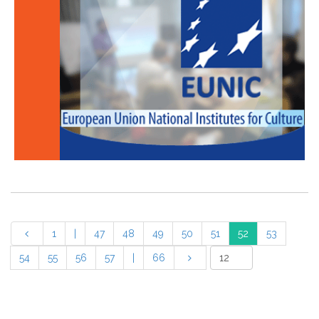
1
|
47
48
49
50
51
52
53
54
55
56
57
|
66