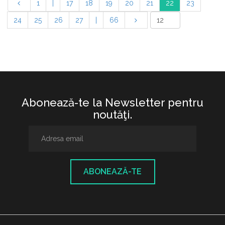
1
|
17
18
19
20
21
22
23
24
25
26
27
|
66
Abonează-te la Newsletter pentru
noutăţi.
ABONEAZĂ-TE