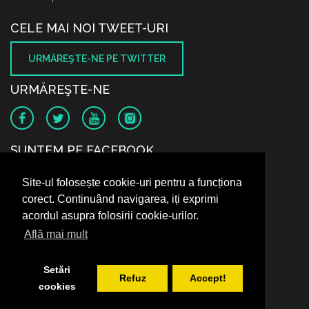
CELE MAI NOI TWEET-URI
URMĂREŞTE-NE PE TWITTER
URMĂREŞTE-NE
SUNTEM PE FACEBOOK
Site-ul folosește cookie-uri pentru a funcționa
corect. Continuând navigarea, iți exprimi
acordul asupra folosirii cookie-urilor.
Află mai mult
Setări
Refuz
Accept!
cookies