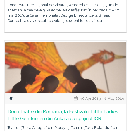
Concursul Internațional de Vioară „Remember Enescu”, ajuns în
acest an la cea de-a 19-a ediție, s-a desfășurat în perioada 6 – 10
mai 2019, la Casa memorială „George Enescu” de la Sinaia.
Competiția s-a adresat elevilor și studenților, cu vârsta
30 Apr 2019 - 6 May 2019
Două teatre din România, la Festivalul Little Ladies
Little Gentlemen din Ankara cu sprijinul ICR
Teatrul „Toma Caragiu” din Ploiești şi Teatrul „Tony Bulandra” din