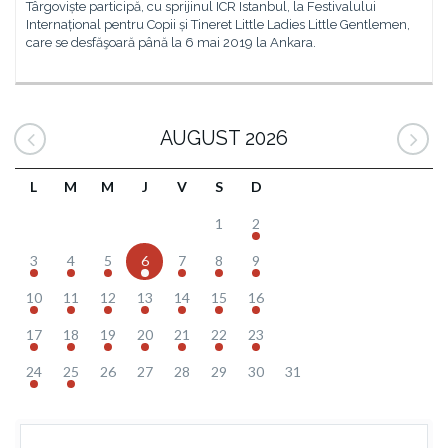
Târgoviște participă, cu sprijinul ICR Istanbul, la Festivalului
Internațional pentru Copii și Tineret Little Ladies Little Gentlemen,
care se desfăşoară până la 6 mai 2019 la Ankara.
AUGUST 2026
L
M
M
J
V
S
D
1
2
3
4
5
6
7
8
9
10
11
12
13
14
15
16
17
18
19
20
21
22
23
24
25
26
27
28
29
30
31