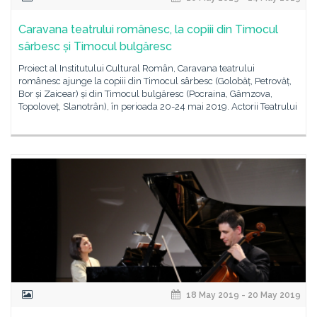
Caravana teatrului românesc, la copiii din Timocul
sârbesc și Timocul bulgăresc
Proiect al Institutului Cultural Român, Caravana teatrului
românesc ajunge la copiii din Timocul sârbesc (Golobăț, Petrovăț,
Bor și Zaicear) și din Timocul bulgăresc (Pocraina, Gâmzova,
Topoloveț, Slanotrân), în perioada 20-24 mai 2019. Actorii Teatrului
18 May 2019 - 20 May 2019