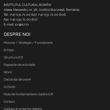
INSTITUTUL CULTURAL ROMÂN
Aleea Alexandru nr. 38, 011824 București, România
Tel.: (+4) 031 71 00 627, (+4) 031 71 00 606
Fax: (+4) 031 71 00 607
E-mail: icr@icr.ro
DESPRE NOI
Misiune / Strategie / Funcţionare
Echipa
Structura ICR
Rapoarte de activitate
Istoric
Declaraţii de avere
Achizitii
Nota de fundamentare cladire ICR
Contact
Cookies & protectia datelor