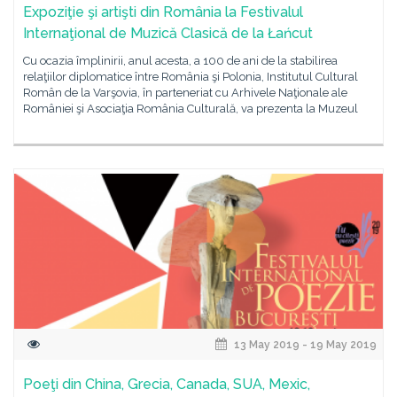
Expoziţie şi artişti din România la Festivalul
Internaţional de Muzică Clasică de la Łańcut
Cu ocazia împlinirii, anul acesta, a 100 de ani de la stabilirea
relaţiilor diplomatice între România şi Polonia, Institutul Cultural
Român de la Varşovia, în parteneriat cu Arhivele Naţionale ale
României şi Asociaţia România Culturală, va prezenta la Muzeul
13 May 2019 - 19 May 2019
Poeţi din China, Grecia, Canada, SUA, Mexic,