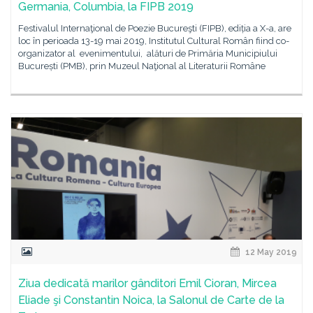
Germania, Columbia, la FIPB 2019
Festivalul Internaţional de Poezie Bucureşti (FIPB), ediția a X-a, are
loc în perioada 13-19 mai 2019, Institutul Cultural Român fiind co-
organizator al evenimentului, alături de Primăria Municipiului
București (PMB), prin Muzeul Naţional al Literaturii Române
12 May 2019
Ziua dedicată marilor gânditori Emil Cioran, Mircea
Eliade şi Constantin Noica, la Salonul de Carte de la