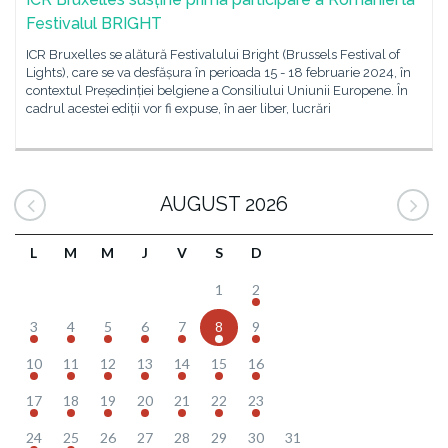
Festivalul BRIGHT
ICR Bruxelles se alătură Festivalului Bright (Brussels Festival of
Lights), care se va desfășura în perioada 15 - 18 februarie 2024, în
contextul Președinției belgiene a Consiliului Uniunii Europene. În
cadrul acestei ediții vor fi expuse, în aer liber, lucrări
AUGUST 2026
L
M
M
J
V
S
D
1
2
3
4
5
6
7
8
9
10
11
12
13
14
15
16
17
18
19
20
21
22
23
24
25
26
27
28
29
30
31