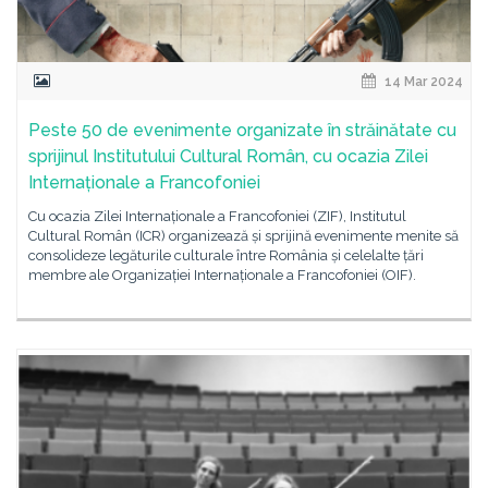
14 Mar 2024
Peste 50 de evenimente organizate în străinătate cu
sprijinul Institutului Cultural Român, cu ocazia Zilei
Internaționale a Francofoniei
Cu ocazia Zilei Internaționale a Francofoniei (ZIF), Institutul
Cultural Român (ICR) organizează și sprijină evenimente menite să
consolideze legăturile culturale între România și celelalte țări
membre ale Organizației Internaționale a Francofoniei (OIF).