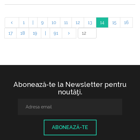
1
|
9
10
11
12
13
14
15
16
17
18
19
|
91
Abonează-te la Newsletter pentru
noutăţi.
ABONEAZĂ-TE