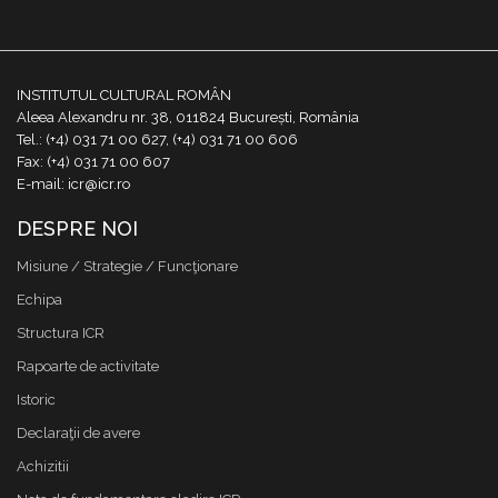
INSTITUTUL CULTURAL ROMÂN
Aleea Alexandru nr. 38, 011824 București, România
Tel.: (+4) 031 71 00 627, (+4) 031 71 00 606
Fax: (+4) 031 71 00 607
E-mail: icr@icr.ro
DESPRE NOI
Misiune / Strategie / Funcţionare
Echipa
Structura ICR
Rapoarte de activitate
Istoric
Declaraţii de avere
Achizitii