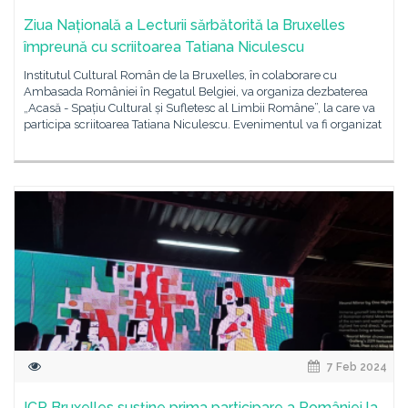
Ziua Națională a Lecturii sărbătorită la Bruxelles
împreună cu scriitoarea Tatiana Niculescu
Institutul Cultural Român de la Bruxelles, în colaborare cu
Ambasada României în Regatul Belgiei, va organiza dezbaterea
„Acasă - Spațiu Cultural și Sufletesc al Limbii Române”, la care va
participa scriitoarea Tatiana Niculescu. Evenimentul va fi organizat
7 Feb 2024
ICR Bruxelles susține prima participare a României la