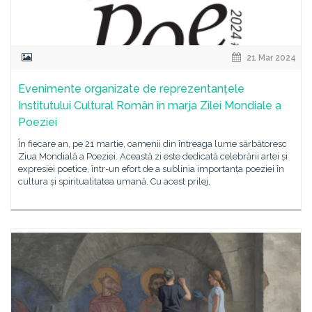
21 Mar 2024
Evenimente organizate de reprezentanțele
Institutului Cultural Român în marja Zilei Mondiale a
Poeziei
În fiecare an, pe 21 martie, oamenii din întreaga lume sărbătoresc
Ziua Mondială a Poeziei. Această zi este dedicată celebrării artei și
expresiei poetice, într-un efort de a sublinia importanța poeziei în
cultura și spiritualitatea umană. Cu acest prilej,