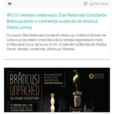
19 Feb 2024
IRCCU Veneția celebrează Ziua Națională Constantin
Brâncuși printr-o conferință susținută de istoricul
Doina Lemny
Cu ocazia Zilei Naționale Constantin Brâncuși, Institutul Român de
Cultură şi Cercetare Umanistică de la Veneţia organizează marţi,
27 februarie 2024, de la ora 17:00, în Sala de Conferinţe din Palatul
Correr, Veneția, conferinţa „Brâncuşi. Pasărea