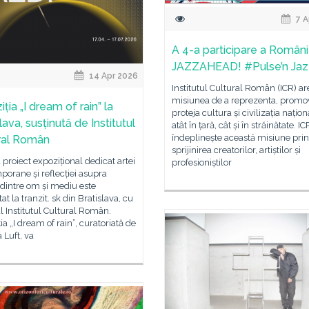
7 A
A 4-a participare a Românie
JAZZAHEAD! #Pulse’n Jaz
14 Apr 2026
Institutul Cultural Român (ICR) ar
misiunea de a reprezenta, promov
ția „I dream of rain” la
proteja cultura și civilizația națion
lava, susținută de Institutul
atât în țară, cât și în străinătate. ICR
îndeplinește această misiune prin
ral Român
sprijinirea creatorilor, artiștilor și
proiect expozițional dedicat artei
profesioniștilor
orane și reflecției asupra
i dintre om și mediu este
at la tranzit. sk din Bratislava, cu
ul Institutul Cultural Român.
ia „I dream of rain”, curatoriată de
 Luft, va