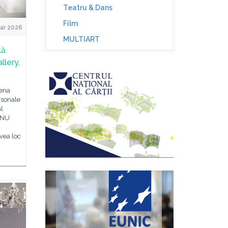
Teatru & Dans
Film
ar 2026
MULTIART
lă
llery,
iena
rsonale
al
UNU
avea loc