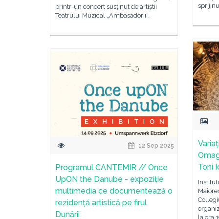
sprijin
printr-un concert susținut de artiștii
Teatrului Muzical „Ambasadorii”.
Variaț
12 Sep 2025
Omagi
Toni I
Programul CANTEMIR // Once
UpON the Danube - expoziție
Institu
multimedia ce documentează o
Maiores
Colleg
rezidență artistică pe firul
organi
Dunării
la ora 