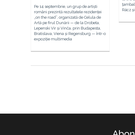
țambal 
Pe 14 septembrie, un grup de artiști
Rácz și
români prezintă rezultatele rezidenței
„on the road”, organizată de Celula de
Artă pe firul Dunării — de la Drobeta,
Lepenski Vir și Vinča, prin Budapesta,
Bratislava, Viena și Regensburg — într-o
expoziție multimedia
Abone