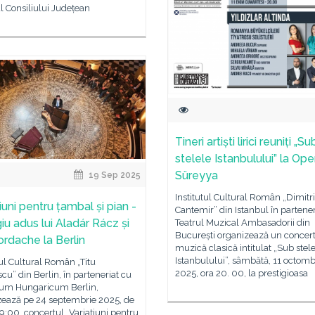
ul Consiliului Județean
Tineri artiști lirici reuniți „Su
stelele Istanbulului” la Ope
Süreyya
19 Sep 2025
Institutul Cultural Român „Dimitr
iuni pentru țambal și pian -
Cantemir” din Istanbul în partener
u adus lui Aladár Rácz și
Teatrul Muzical Ambasadorii din
București organizează un concer
ordache la Berlin
muzică clasică intitulat „Sub stel
Istanbulului”, sâmbătă, 11 octomb
tul Cultural Român „Titu
2025, ora 20. 00, la prestigioasa
cu” din Berlin, în parteneriat cu
ium Hungaricum Berlin,
zează pe 24 septembrie 2025, de
19:00, concertul „Variațiuni pentru