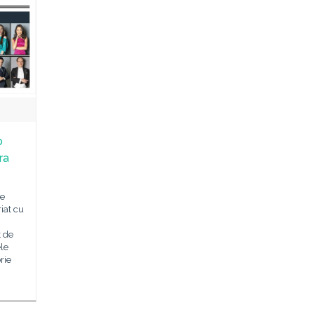
b
ra
ie
iat cu
t de
ele
rie