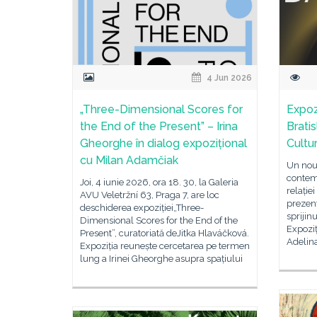
4 Jun 2026
„Three-Dimensional Scores for
Expozi
the End of the Present” – Irina
Bratis
Gheorghe în dialog expozițional
Cultu
cu Milan Adamčiak
Un nou 
contemp
Joi, 4 iunie 2026, ora 18. 30, la Galeria
relație
AVU Veletržní 63, Praga 7, are loc
prezent
deschiderea expoziției„Three-
sprijin
Dimensional Scores for the End of the
Expoziț
Present”, curatoriată deJitka Hlaváčková.
Adelina
Expoziția reunește cercetarea pe termen
lung a Irinei Gheorghe asupra spațiului