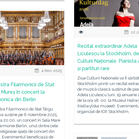
12 J
Recital extraordinar Adela
Liculescu la Stockholm, de
Culturii Naționale. Pianista 
și partituri rare
4 Nov 2025
Ziua Culturii Naționale va fi sărbăt
Stockholm printr-un recital extra
stra Filarmonicii de Stat
de muzică clasică susținut de pia
 Mureș în concert la
Adela Liculescu luni, 19 ianuarie
monica din Berlin
de la ora 18. 00, la Muzeul Hallw
(Hallwylska museet). Evenimentu
ra Filarmonicii de Stat Târgu
organizat de ICR Stockholm,
va susține pe 6 noiembrie 2025,
ra 20:00, un concert în Sala Mare
armonie Berlin, unul dintre cele
stigioase spații de concert din
. Evenimentul beneficiază de