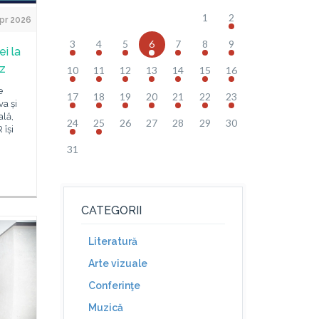
1
2
pr 2026
3
4
5
6
7
8
9
i la
z
10
11
12
13
14
15
16
e
17
18
19
20
21
22
23
a și
ală,
24
25
26
27
28
29
30
 își
31
CATEGORII
Literatură
Arte vizuale
Conferinţe
Muzică