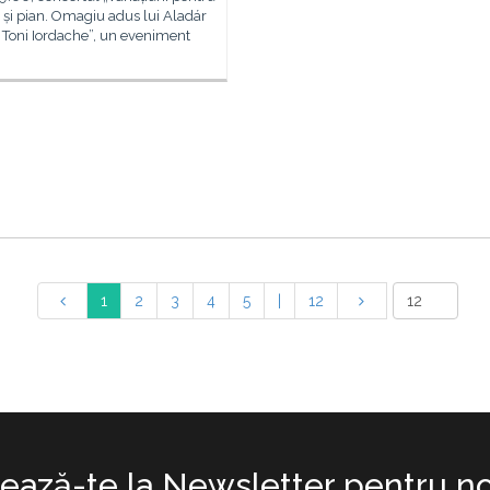
și pian. Omagiu adus lui Aladár
 Toni Iordache”, un eveniment
1
2
3
4
5
|
12
ază-te la Newsletter pentru no