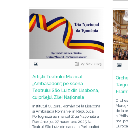
27 Nov 2025
Artiștii Teatrului Muzical
Orche
„Ambasadorii”, pe scena
Târgu
Teatrului São Luiz din Lisabona,
Filar
cu prilejul Zilei Naționale
Orchest
Mureș 
Institutul Cultural Român de la Lisabona
de la o
și Ambasada României în Republica
a Philh
Portugheză au marcat Ziua Națională a
mai pre
României joi, 27 noiembrie 2025, la
Europa
Teatrul São Luiz din capitala Portugaliei,