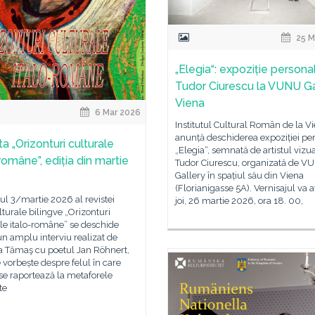
25 M
„Elegia“: expoziție persona
Tudor Ciurescu la VUNU Ga
Viena
6 Mar 2026
Institutul Cultural Român de la V
anunță deschiderea expoziției pe
a „Orizonturi culturale
„Elegia“, semnată de artistul vizu
române”, ediția din martie
Tudor Ciurescu, organizată de V
Gallery în spațiul său din Viena
(Florianigasse 5A). Vernisajul va 
l 3/martie 2026 al revistei
joi, 26 martie 2026, ora 18. 00,
lturale bilingve „Orizonturi
le italo-române” se deschide
un amplu interviu realizat de
a Tămaş cu poetul Jan Röhnert,
 vorbește despre felul în care
se raportează la metaforele
te