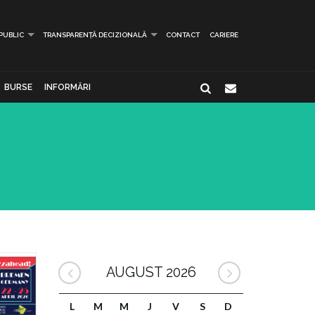
 PUBLIC
TRANSPARENȚĂ DECIZIONALĂ
CONTACT
CARIERE
BURSE
INFORMĂRI
AUGUST 2026
L
M
M
J
V
S
D