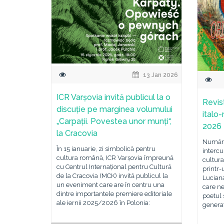
13 Jan 2026
ICR Varșovia invită publicul la o
Revist
discuție pe marginea volumului
italo-
„Carpații. Povestea unor munți“,
2026
la Cracovia
Număru
În 15 ianuarie, zi simbolică pentru
intercu
cultura română, ICR Varșovia împreună
cultura
cu Centrul Internațional pentru Cultură
printr-
de la Cracovia (MCK) invită publicul la
Lucian
un eveniment care are în centru una
care ne
dintre importantele premiere editoriale
poetul 
ale iernii 2025/2026 în Polonia:
genera