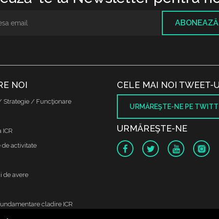
ABONEAZĂ
RE NOI
CELE MAI NOI TWEET-U
/ Strategie / Funcţionare
URMĂREŞTE-NE PE TWITT
URMĂREŞTE-NE
a ICR
de activitate
i de avere
fundamentare cladire ICR