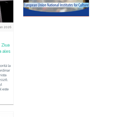
an 2026
 Ziua
a ales
orită la
ordinar
nista
 2026,
yl
l este