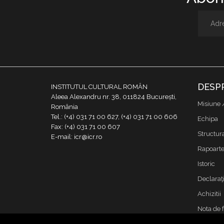
DESP
INSTITUTUL CULTURAL ROMÂN
Aleea Alexandru nr. 38, 011824 București,
Misiune 
România
Tel.: (+4) 031 71 00 627, (+4) 031 71 00 606
Echipa
Fax: (+4) 031 71 00 607
Structur
E-mail: icr@icr.ro
Rapoarte 
Istoric
Declaraţi
Achizitii
Nota de 
Contact