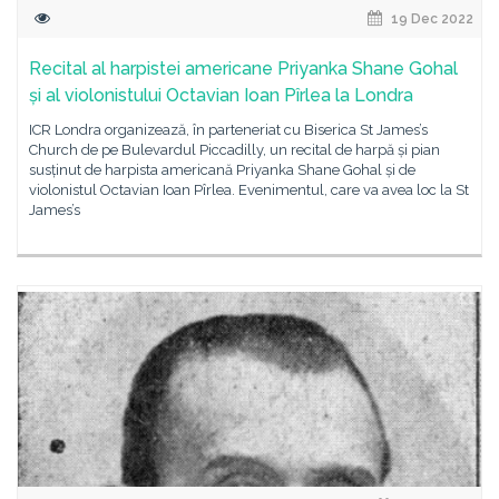
19 Dec 2022
Recital al harpistei americane Priyanka Shane Gohal
și al violonistului Octavian Ioan Pîrlea la Londra
ICR Londra organizează, în parteneriat cu Biserica St James’s
Church de pe Bulevardul Piccadilly, un recital de harpă și pian
susținut de harpista americană Priyanka Shane Gohal și de
violonistul Octavian Ioan Pîrlea. Evenimentul, care va avea loc la St
James’s