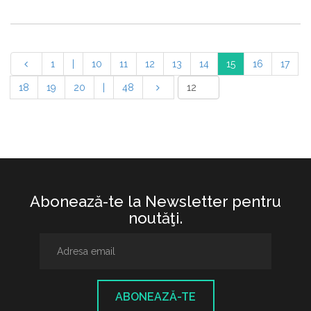
1
|
10
11
12
13
14
15
16
17
18
19
20
|
48
Abonează-te la Newsletter pentru
noutăţi.
ABONEAZĂ-TE