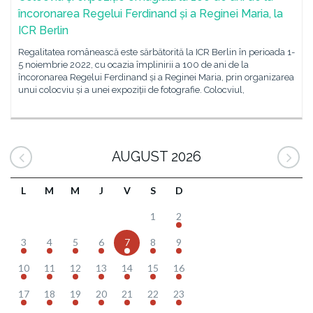
încoronarea Regelui Ferdinand și a Reginei Maria, la
ICR Berlin
Regalitatea românească este sărbătorită la ICR Berlin în perioada 1-
5 noiembrie 2022, cu ocazia împlinirii a 100 de ani de la
încoronarea Regelui Ferdinand și a Reginei Maria, prin organizarea
unui colocviu și a unei expoziții de fotografie. Colocviul,
AUGUST 2026
L
M
M
J
V
S
D
1
2
3
4
5
6
7
8
9
10
11
12
13
14
15
16
17
18
19
20
21
22
23