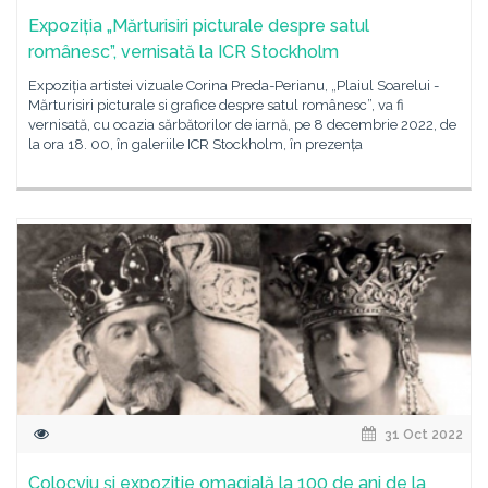
Expoziția „Mărturisiri picturale despre satul
românesc”, vernisată la ICR Stockholm
Expoziția artistei vizuale Corina Preda-Perianu, „Plaiul Soarelui -
Mărturisiri picturale si grafice despre satul românesc”, va fi
vernisată, cu ocazia sărbătorilor de iarnă, pe 8 decembrie 2022, de
la ora 18. 00, în galeriile ICR Stockholm, în prezența
31 Oct 2022
Colocviu și expoziție omagială la 100 de ani de la