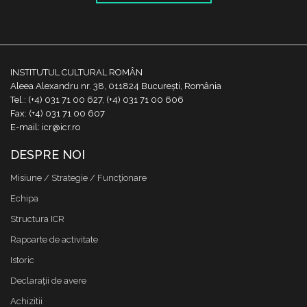
INSTITUTUL CULTURAL ROMÂN
Aleea Alexandru nr. 38, 011824 București, România
Tel.: (+4) 031 71 00 627, (+4) 031 71 00 606
Fax: (+4) 031 71 00 607
E-mail: icr@icr.ro
DESPRE NOI
Misiune / Strategie / Funcţionare
Echipa
Structura ICR
Rapoarte de activitate
Istoric
Declaraţii de avere
Achizitii