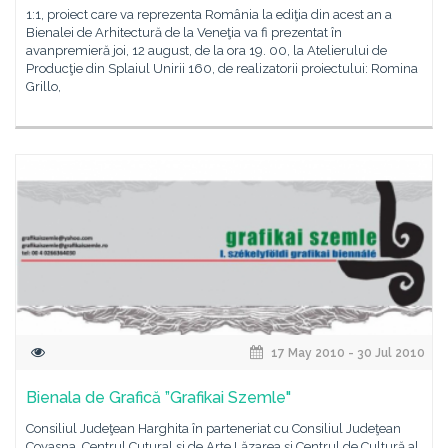
1:1, proiect care va reprezenta România la ediţia din acest an a
Bienalei de Arhitectură de la Veneţia va fi prezentat în
avanpremieră joi, 12 august, de la ora 19. 00, la Atelierului de
Producţie din Splaiul Unirii 160, de realizatorii proiectului: Romina
Grillo,
17 May 2010 - 30 Jul 2010
Bienala de Grafică ”Grafikai Szemle"
Consiliul Judeţean Harghita în parteneriat cu Consiliul Judeţean
Covasna, Centrul Cutural și de Arte Lăzarea şi Centrul de Cultură al