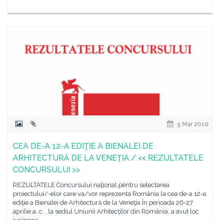
5 Mar 2010
CEA DE-A 12-A EDIŢIE A BIENALEI DE
ARHITECTURĂ DE LA VENEŢIA / << REZULTATELE
CONCURSULUI >>
REZULTATELE Concursului naţional pentru selectarea
proiectului/-elor care va/vor reprezenta România la cea de-a 12-a
ediţie a Bienalei de Arhitectură de la Veneţia În perioada 26-27
aprilie a. c. , la sediul Uniunii Arhitecţilor din România, a avut loc