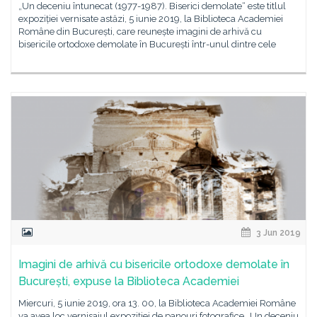
„Un deceniu întunecat (1977-1987). Biserici demolate“ este titlul
expoziției vernisate astăzi, 5 iunie 2019, la Biblioteca Academiei
Române din București, care reunește imagini de arhivă cu
bisericile ortodoxe demolate în București într-unul dintre cele
3 Jun 2019
Imagini de arhivă cu bisericile ortodoxe demolate în
București, expuse la Biblioteca Academiei
Miercuri, 5 iunie 2019, ora 13. 00, la Biblioteca Academiei Române
va avea loc vernisajul expoziției de panouri fotografice „Un deceniu