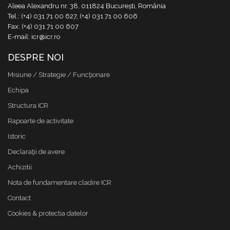
Aleea Alexandru nr. 38, 011824 București, România
Tel.: (+4) 031 71 00 627, (+4) 031 71 00 606
Fax: (+4) 031 71 00 607
E-mail: icr@icr.ro
DESPRE NOI
Misiune / Strategie / Funcţionare
Echipa
Structura ICR
Rapoarte de activitate
Istoric
Declaraţii de avere
Achizitii
Nota de fundamentare cladire ICR
Contact
Cookies & protectia datelor