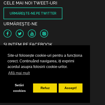
CELE MAI NOI TWEET-URI
URMĂREŞTE-NE PE TWITTER
URMĂREŞTE-NE
SUNTEM PE FACEBOOK
Site-ul folosește cookie-uri pentru a funcționa
corect. Continuând navigarea, iți exprimi
acordul asupra folosirii cookie-urilor.
Află mai mult
Setări
Refuz
Accept!
cookies