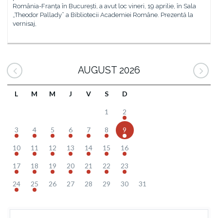
România-Franța în București, a avut loc vineri, 19 aprilie, în Sala
„Theodor Pallady” a Bibliotecii Academiei Române. Prezentă la
vernisaj,
AUGUST 2026
L
M
M
J
V
S
D
1
2
3
4
5
6
7
8
9
10
11
12
13
14
15
16
17
18
19
20
21
22
23
24
25
26
27
28
29
30
31