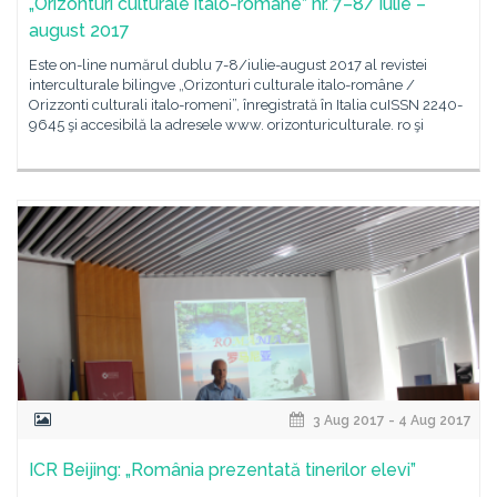
„Orizonturi culturale italo-române” nr. 7–8/ iulie –
august 2017
Este on-line numărul dublu 7-8/iulie-august 2017 al revistei
interculturale bilingve „Orizonturi culturale italo-române /
Orizzonti culturali italo-romeni”, înregistrată în Italia cuISSN 2240-
9645 şi accesibilă la adresele www. orizonturiculturale. ro şi
3 Aug 2017 - 4 Aug 2017
ICR Beijing: „România prezentată tinerilor elevi”