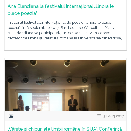
Ana Blandiana la festivalul internaţional „Unora le
place poezia”
În cadrul festivalului internaţional de poezie “Unora le place
poezia” (1–8 septembrie 2017, San Leonardo Valcellina, PN, Italia),
Ana Blandiana va participa, alături de Dan Octavian Cepraga,
profesor de limbă şi literatură română la Universitatea din Padova,
31 Aug 2017
„Vârste și chipuri ale limbii române în SUA”. Conferință