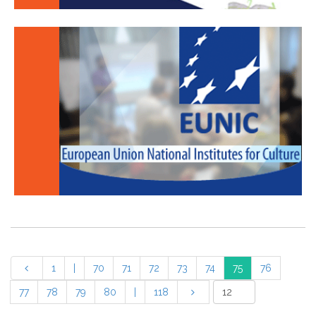
1
|
70
71
72
73
74
75
76
77
78
79
80
|
118