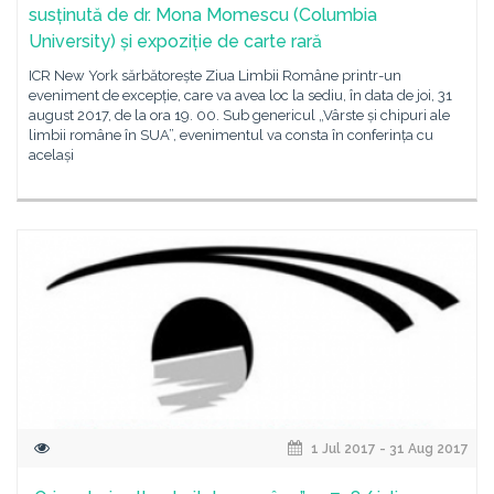
susținută de dr. Mona Momescu (Columbia
University) și expoziție de carte rară
ICR New York sărbătorește Ziua Limbii Române printr-un
eveniment de excepție, care va avea loc la sediu, în data de joi, 31
august 2017, de la ora 19. 00. Sub genericul „Vârste și chipuri ale
limbii române în SUA”, evenimentul va consta în conferința cu
același
1 Jul 2017 - 31 Aug 2017