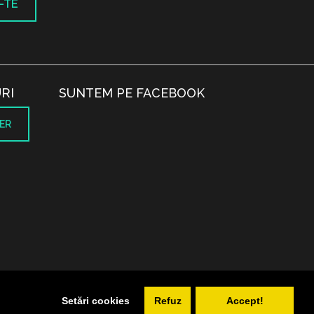
-TE
RI
SUNTEM PE FACEBOOK
ER
.
Setări cookies
Refuz
Accept!