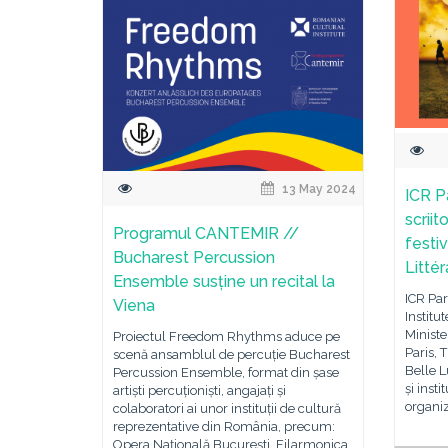
13 May 2024
ICR P
scriit
Programul CANTEMIR //
festiv
Bucharest Percussion
Littér
Ensemble susține un recital la
ICR Par
Viena
Institu
Ministe
Proiectul Freedom Rhythms aduce pe
Paris, 
scenă ansamblul de percuție Bucharest
Belle 
Percussion Ensemble, format din șase
și inst
artiști percuționiști, angajați și
organi
colaboratori ai unor instituții de cultură
reprezentative din România, precum:
Opera Națională București, Filarmonica