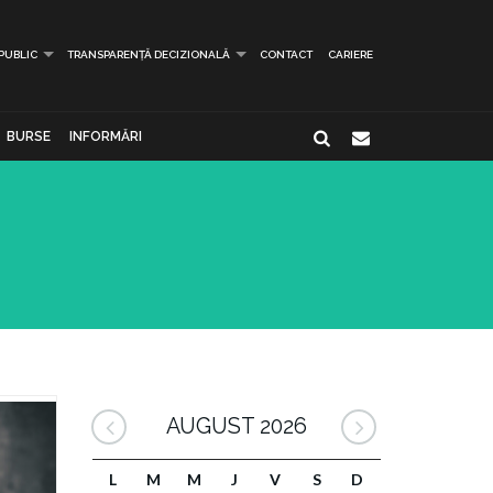
 PUBLIC
TRANSPARENȚĂ DECIZIONALĂ
CONTACT
CARIERE
BURSE
INFORMĂRI
AUGUST 2026
L
M
M
J
V
S
D