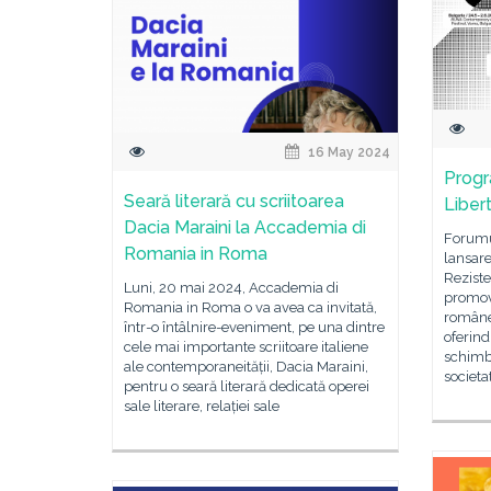
16 May 2024
Prog
Seară literară cu scriitoarea
Liber
Dacia Maraini la Accademia di
Forumu
Romania in Roma
lansare
Reziste
Luni, 20 mai 2024, Accademia di
promov
Romania in Roma o va avea ca invitată,
românea
într-o întâlnire-eveniment, pe una dintre
oferind
cele mai importante scriitoare italiene
schimbă
ale contemporaneității, Dacia Maraini,
societa
pentru o seară literară dedicată operei
sale literare, relației sale