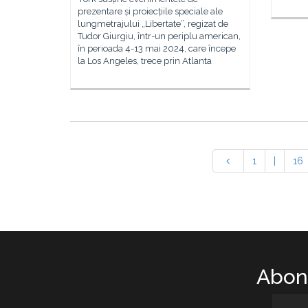
prezentare și proiecțiile speciale ale
lungmetrajului „Libertate”, regizat de
Tudor Giurgiu, într-un periplu american,
în perioada 4-13 mai 2024, care începe
la Los Angeles, trece prin Atlanta
1
|
16
Abone