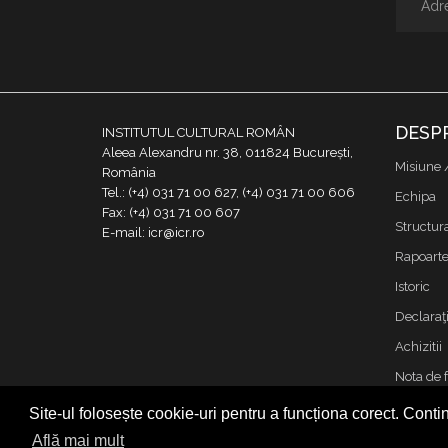
DESP
INSTITUTUL CULTURAL ROMÂN
Aleea Alexandru nr. 38, 011824 București,
Misiune 
România
Tel.: (+4) 031 71 00 627, (+4) 031 71 00 606
Echipa
Fax: (+4) 031 71 00 607
Structur
E-mail: icr@icr.ro
Rapoarte 
Istoric
Declaraţi
Achizitii
Nota de 
Contact
Site-ul folosește cookie-uri pentru a funcționa corect. Contin
Cookies &
Află mai mult