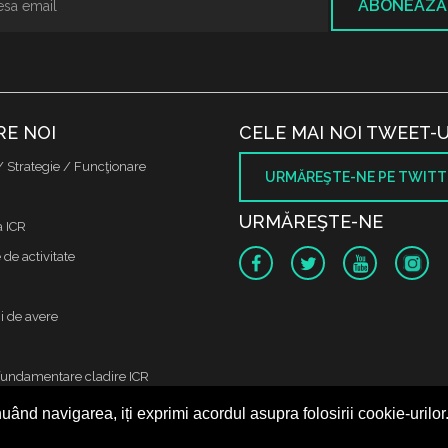
ABONEAZĂ
RE NOI
CELE MAI NOI TWEET-U
/ Strategie / Funcţionare
URMĂREŞTE-NE PE TWITT
URMĂREŞTE-NE
a ICR
de activitate
i de avere
fundamentare cladire ICR
uând navigarea, iți exprimi acordul asupra folosirii cookie-urilor
 protectia datelor