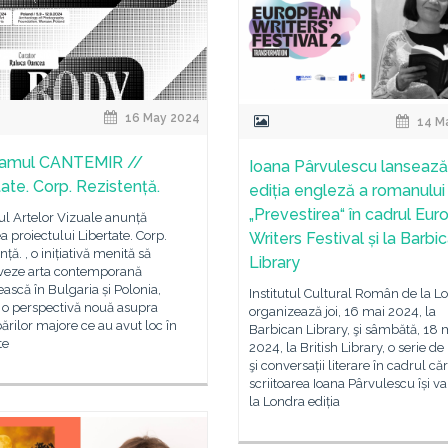
16 May 2024
14 M
ramul CANTEMIR //
Ioana Pârvulescu lansează
tate. Corp. Rezistență.
ediția engleză a romanului
„Prevestirea“ în cadrul Eu
l Artelor Vizuale anunță
a proiectului Libertate. Corp.
Writers Festival și la Barbi
nță. , o inițiativă menită să
Library
eze arta contemporană
scă în Bulgaria și Polonia,
Institutul Cultural Român de la L
 o perspectivă nouă asupra
organizează joi, 16 mai 2024, la
rilor majore ce au avut loc în
Barbican Library, şi sâmbătă, 18 
te
2024, la British Library, o serie de 
şi conversații literare în cadrul că
scriitoarea Ioana Pârvulescu își va
la Londra ediția