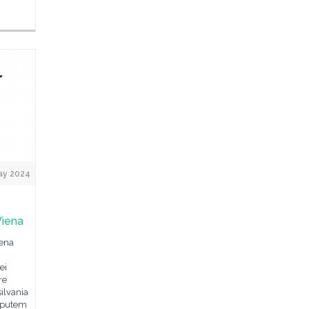
ay 2024
Viena
iena
ei
re
ilvania
e putem