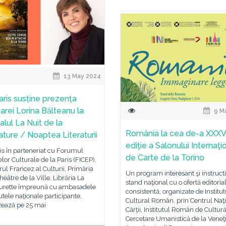
13 May 2024
aris susține prezența
oarei Lorina Bălteanu la
9 M
alul La Nuit de la
România la cea de-a XXXV
ature / Noaptea Literaturii
ediţie a Salonului Internaţi
is în parteneriat cu Forumul
de Carte de la Torino
telor Culturale de la Paris (FICEP),
rul Francez al Culturii, Primăria
Un program interesant şi instructi
Théâtre de la Ville, Librăria La
stand naţional cu o ofertă editoria
Lurette împreună cu ambasadele
consistentă, organizate de Institut
itutele naționale participante,
Cultural Român, prin Centrul Naţi
zează pe 25 mai
Cărţii, Institutul Român de Cultură
Cercetare Umanistică de la Veneţi