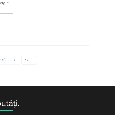
mergut?
118
utăţi.