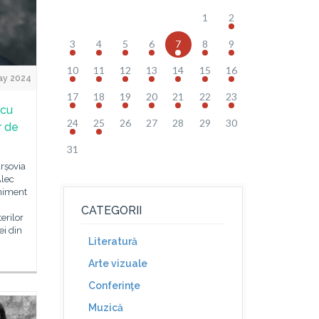
1
2
3
4
5
6
7
8
9
10
11
12
13
14
15
16
ay 2024
17
18
19
20
21
22
23
scu
24
25
26
27
28
29
30
r de
31
arșovia
Alec
eniment
CATEGORII
erilor
ei din
Literatură
Arte vizuale
Conferinţe
Muzică