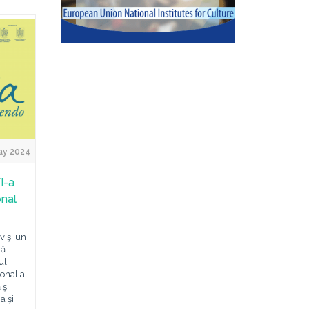
ay 2024
I-a
onal
v şi un
lă
ul
onal al
 şi
a şi