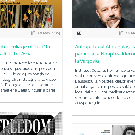
20 May 2024
16 M
ția „Foliage of Life” la
Antropologul Alec Bălășe
ia ICR Tel Aviv
participă la Noaptea Ideilo
la Varșovia
tul Cultural Român de la Tel Aviv
ează și găzduiește, în perioada
Institutul Cultural Român de la V
– 12 iulie 2024, expoziția de
susține prezența antropologului 
 fotografii, instalații și artă video
Bălășescu la Noaptea Ideilor, ev
tă „Foliage of Life” cu lucrările
anual organizat în peste o sută de
 israeliene Dalia Sinclair, a cărei
localități din lume, dedicat dezbat
și schimburilor de idei. Tema ediți
2024 este „Linii