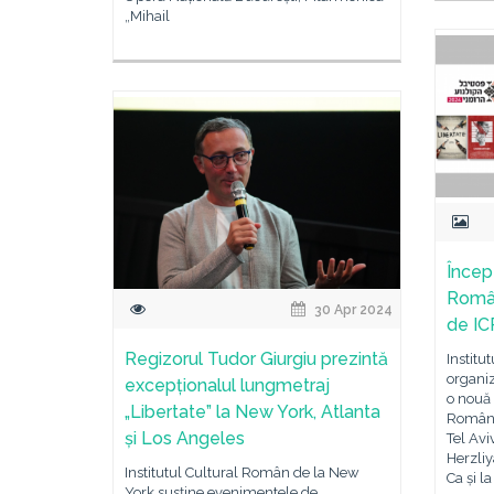
„Mihail
Încep
Român
30 Apr 2024
de IC
Regizorul Tudor Giurgiu prezintă
Institu
organi
excepționalul lungmetraj
o nouă 
„Libertate” la New York, Atlanta
Românes
și Los Angeles
Tel Avi
Herzliy
Institutul Cultural Român de la New
Ca și l
York susține evenimentele de