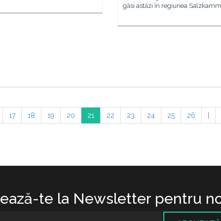
găsi astăzi în regiunea Salzkam
17
18
19
20
21
22
23
24
25
26
|
ază-te la Newsletter pentru no