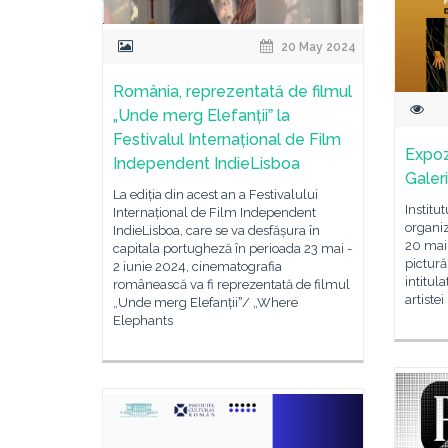
20 May 2024
România, reprezentată de filmul
„Unde merg Elefanțiiˮ la
Festivalul Internațional de Film
Expozi
Independent IndieLisboa
Galer
La ediția din acest an a Festivalului
Institu
Internațional de Film Independent
organiz
IndieLisboa, care se va desfășura în
20 mai 
capitala portugheză în perioada 23 mai -
pictură,
2 iunie 2024, cinematografia
intitula
românească va fi reprezentată de filmul
artistei
„Unde merg Elefanțiiˮ/ „Where
Elephants