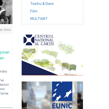
Teatru & Dans
Film
MULTIART
ay 2024
ropean
can
ondra
mai
lecturi
rora
 lansa