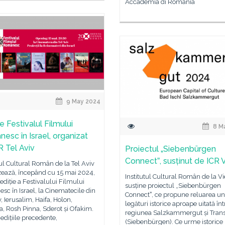
Accademia di Romania
9 May 2024
e Festivalul Filmului
8 M
esc în Israel, organizat
R Tel Aviv
Proiectul „Siebenbürgen
Connectˮ, susținut de ICR 
tul Cultural Român de la Tel Aviv
zează, începând cu 15 mai 2024,
Institutul Cultural Român de la V
ediție a Festivalului Filmului
susține proiectul „Siebenbürgen
c în Israel, la Cinematecile din
Connectˮ, ce propune reluarea un
v, Ierusalim, Haifa, Holon,
legături istorice aproape uitată înt
a, Rosh Pinna, Sderot și Ofakim.
regiunea Salzkammergut și Trans
a edițiile precedente,
(Siebenbürgen). Ce urme istoric