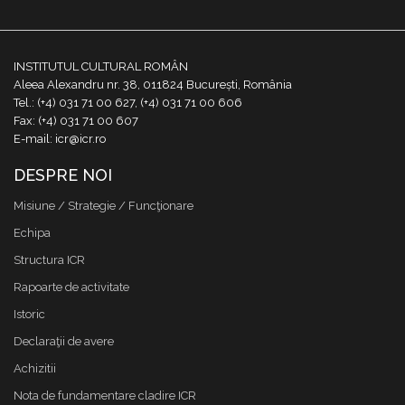
INSTITUTUL CULTURAL ROMÂN
Aleea Alexandru nr. 38, 011824 București, România
Tel.: (+4) 031 71 00 627, (+4) 031 71 00 606
Fax: (+4) 031 71 00 607
E-mail: icr@icr.ro
DESPRE NOI
Misiune / Strategie / Funcţionare
Echipa
Structura ICR
Rapoarte de activitate
Istoric
Declaraţii de avere
Achizitii
Nota de fundamentare cladire ICR