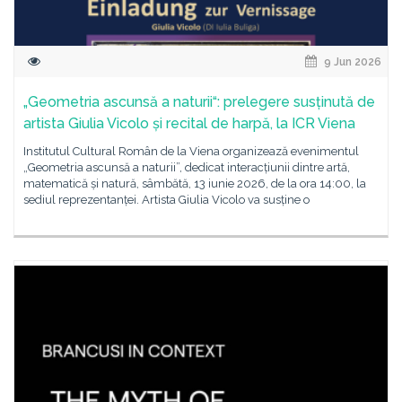
9 Jun 2026
„Geometria ascunsă a naturii“: prelegere susținută de
artista Giulia Vicolo și recital de harpă, la ICR Viena
Institutul Cultural Român de la Viena organizează evenimentul
„Geometria ascunsă a naturii”, dedicat interacțiunii dintre artă,
matematică și natură, sâmbătă, 13 iunie 2026, de la ora 14:00, la
sediul reprezentanței. Artista Giulia Vicolo va susține o