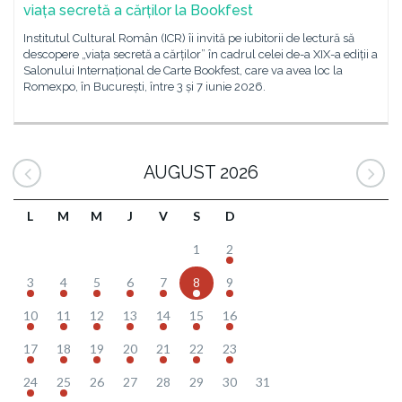
viața secretă a cărților la Bookfest
Institutul Cultural Român (ICR) îi invită pe iubitorii de lectură să
descopere „viața secretă a cărților” în cadrul celei de-a XIX-a ediții a
Salonului Internațional de Carte Bookfest, care va avea loc la
Romexpo, în București, între 3 și 7 iunie 2026.
AUGUST 2026
L
M
M
J
V
S
D
1
2
3
4
5
6
7
8
9
10
11
12
13
14
15
16
17
18
19
20
21
22
23
24
25
26
27
28
29
30
31