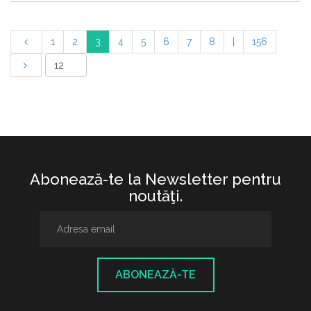
1
2
3
4
5
6
7
8
|
156
Abonează-te la Newsletter pentru
noutăţi.
ABONEAZĂ-TE