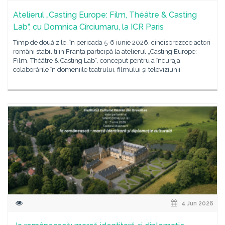
Atelierul „Casting Europe: Film, Théâtre & Casting
Lab”, cu Domnica Cîrciumaru, la ICR Paris
Timp de două zile, în perioada 5-6 iunie 2026, cincisprezece actori
români stabiliți în Franța participă la atelierul „Casting Europe:
Film, Théâtre & Casting Lab”, conceput pentru a încuraja
colaborările în domeniile teatrului, filmului și televiziunii
4 Jun 2026