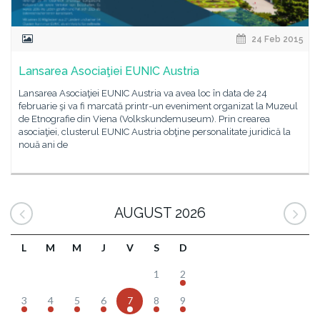
24 Feb 2015
Lansarea Asociaţiei EUNIC Austria
Lansarea Asociaţiei EUNIC Austria va avea loc în data de 24
februarie şi va fi marcată printr-un eveniment organizat la Muzeul
de Etnografie din Viena (Volkskundemuseum). Prin crearea
asociaţiei, clusterul EUNIC Austria obţine personalitate juridică la
nouă ani de
AUGUST 2026
L
M
M
J
V
S
D
1
2
3
4
5
6
7
8
9