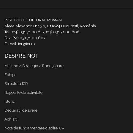
INSTITUTUL CULTURAL ROMÂN
Aleea Alexandru nr. 38, 011824 București, România
Tel.: (+4) 031 71 00 627, (+4) 031 71 00 606
Fax: (+4) 031 71 00 607
E-mail: icr@icr.ro
DESPRE NOI
Misiune / Strategie / Funcţionare
Echipa
Structura ICR
Rapoarte de activitate
Istoric
Declaraţii de avere
Achizitii
Nota de fundamentare cladire ICR