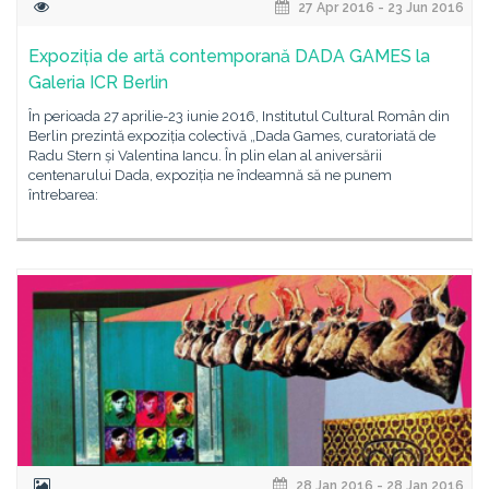
27 Apr 2016 - 23 Jun 2016
Expoziția de artă contemporană DADA GAMES la
Galeria ICR Berlin
În perioada 27 aprilie-23 iunie 2016, Institutul Cultural Român din
Berlin prezintă expoziția colectivă „Dada Games, curatoriată de
Radu Stern și Valentina Iancu. În plin elan al aniversării
centenarului Dada, expoziția ne îndeamnă să ne punem
întrebarea:
28 Jan 2016 - 28 Jan 2016