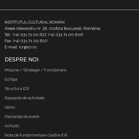
INSTITUTUL CULTURAL ROMÂN
Aleea Alexandru nr. 38, 011824 București, România
Tel.: (+4) 031 71 00 627, (+4) 031 71 00 606
Fax: (+4) 031 71 00 607
E-mail: icr@icr.ro
DESPRE NOI
Misiune / Strategie / Funcţionare
Echipa
Structura ICR
Rapoarte de activitate
Istoric
Declaraţii de avere
Achizitii
Nota de fundamentare cladire ICR