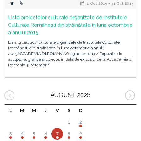
1 Oct 2015 - 31 Oct 2015
Lista proiectelor culturale organizate de Institutele
Culturale Românești din străinătate în luna octombrie
a anului 2015
Lista proiectelor culturale organizate de Institutele Culturale
Românești din străinătate în luna octombrie a anului
2015ACCADEMIA DI ROMANIA6-23 octombrie / Expoziție de
sculptură, grafică și obiecte, în Sala de expoziții de la Accademia di
Romania. 9 octombrie
AUGUST 2026
L
M
M
J
V
S
D
1
2
3
4
5
6
7
8
9