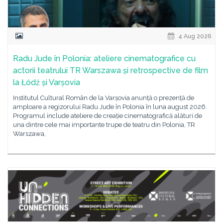
4 Aug 2026
Radu Jude în Polonia: ateliere cinematografice cu
actorii teatrului TR Warszawa și retrospective de film
la Łódź și Varșovia
Institutul Cultural Român de la Varșovia anunță o prezență de
amploare a regizorului Radu Jude în Polonia în luna august 2026.
Programul include ateliere de creație cinematografică alături de
una dintre cele mai importante trupe de teatru din Polonia, TR
Warszawa,