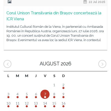
22 Jul 2026
Corul Unison Transilvania din Brașov concertează la
ICR Viena
Institutul Cultural Român de la Viena, în parteneriat cu Ambasada
României în Republica Austria, organizează luni, 27 iulie 2026, ora
19. 00, un concert susținut de Corul Unison Transilvania din
Brașov. Evenimentul va avea loc la sediul ICR Viena, în contextul
AUGUST 2026
L
M
M
J
V
S
D
1
2
3
4
5
6
7
8
9
10
11
12
13
14
15
16