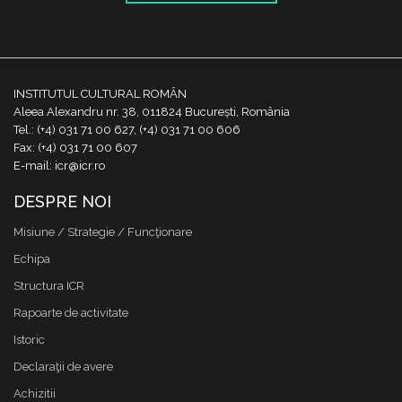
INSTITUTUL CULTURAL ROMÂN
Aleea Alexandru nr. 38, 011824 București, România
Tel.: (+4) 031 71 00 627, (+4) 031 71 00 606
Fax: (+4) 031 71 00 607
E-mail: icr@icr.ro
DESPRE NOI
Misiune / Strategie / Funcţionare
Echipa
Structura ICR
Rapoarte de activitate
Istoric
Declaraţii de avere
Achizitii