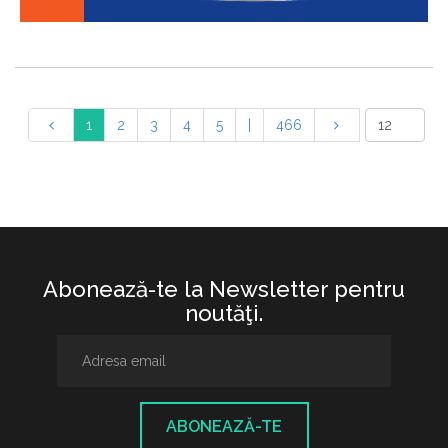
1
2
3
4
5
|
466
Abonează-te la Newsletter pentru
noutăţi.
ABONEAZĂ-TE