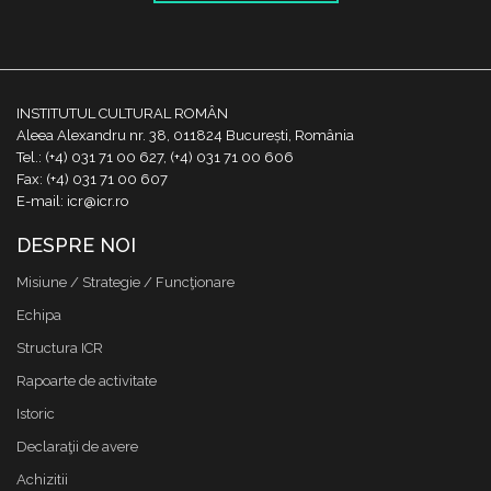
INSTITUTUL CULTURAL ROMÂN
Aleea Alexandru nr. 38, 011824 București, România
Tel.: (+4) 031 71 00 627, (+4) 031 71 00 606
Fax: (+4) 031 71 00 607
E-mail: icr@icr.ro
DESPRE NOI
Misiune / Strategie / Funcţionare
Echipa
Structura ICR
Rapoarte de activitate
Istoric
Declaraţii de avere
Achizitii