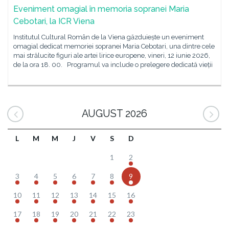
Eveniment omagial în memoria sopranei Maria
Cebotari, la ICR Viena
Institutul Cultural Român de la Viena găzduiește un eveniment
omagial dedicat memoriei sopranei Maria Cebotari, una dintre cele
mai strălucite figuri ale artei lirice europene, vineri, 12 iunie 2026,
de la ora 18. 00. Programul va include o prelegere dedicată vieții
AUGUST 2026
L
M
M
J
V
S
D
1
2
3
4
5
6
7
8
9
10
11
12
13
14
15
16
17
18
19
20
21
22
23