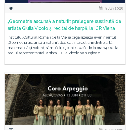
9 Jun 2026
„Geometria ascunsă a naturii“: prelegere susținută de
artista Giulia Vicolo și recital de harpă, la ICR Viena
Institutul Cultural Român de la Viena organizează evenimentul
„Geometria ascunsă a naturii”, dedicat interacțiunii dintre artă,
matematică și natură, sâmbătă, 13 iunie 2026, de la ora 14:00, la
sediul reprezentanței. Artista Giulia Vicolo va susține o