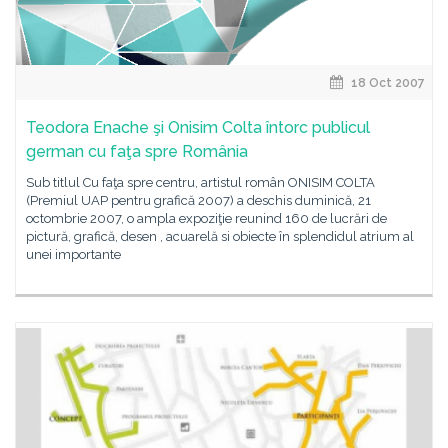
18 Oct 2007
Teodora Enache şi Onisim Colta întorc publicul
german cu faţa spre România
Sub titlul Cu faţa spre centru, artistul român ONISIM COLTA
(Premiul UAP pentru grafică 2007) a deschis duminică, 21
octombrie 2007, o ampla expoziţie reunind 160 de lucrări de
pictură, grafică, desen , acuarelă si obiecte în splendidul atrium al
unei importante