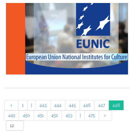
1
|
443
444
445
446
447
448
449
450
451
452
453
|
475