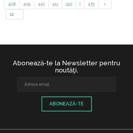
408
409
410
411
412
|
475
Abonează-te la Newsletter pentru
noutăţi.
ABONEAZĂ-TE