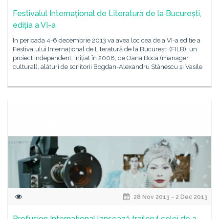
Festivalul Internațional de Literatură de la București,
ediția a VI-a
În perioada 4-6 decembrie 2013 va avea loc cea de a VI-a ediție a
Festivalului Internațional de Literatură de la București (FILB), un
proiect independent, inițiat în 2008, de Oana Boca (manager
cultural), alături de scriitorii Bogdan-Alexandru Stănescu și Vasile
28 Nov 2013 - 2 Dec 2013
Profusion International lansează trailerul celei de a