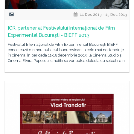
11 Dec 2013 - 15 Dec 2013
ICR, partener al Festivalului Internaţional de Film
Experimental București - BIEFF 2013
Festivalul Internaţional de Film Experimental București BIEFF
conectează din nou publicul bucureștean la cele mai noi tendințe
în cinema. În perioada 11-15 decembrie 2013, la Cinema Studio şi
Cinema Elvira Popescu, cinefilii se vor putea delecta cu selecții din