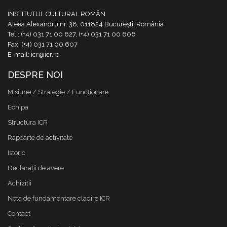
INSTITUTUL CULTURAL ROMÂN
Aleea Alexandru nr. 38, 011824 București, România
Tel.: (+4) 031 71 00 627, (+4) 031 71 00 606
Fax: (+4) 031 71 00 607
E-mail: icr@icr.ro
DESPRE NOI
Misiune / Strategie / Funcţionare
Echipa
Structura ICR
Rapoarte de activitate
Istoric
Declaraţii de avere
Achizitii
Nota de fundamentare cladire ICR
Contact