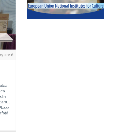
ay 2016
eilea
ica
 din
t anul
Place
afață