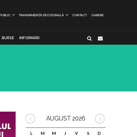
 PUBLIC
TRANSPARENȚĂ DECIZIONALĂ
CONTACT
CARIERE
BURSE
INFORMĂRI
AUGUST 2026
L
M
M
J
V
S
D