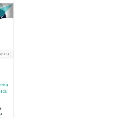
ay 2016
cerea
escu
f.
u.