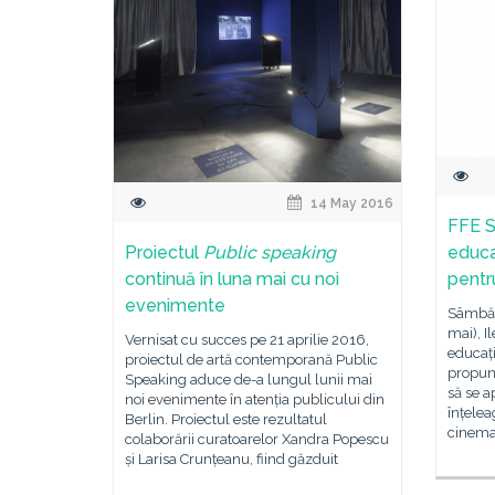
14 May 2016
FFE S
Proiectul
Public speaking
educa
continuă în luna mai cu noi
pentru
evenimente
Sâmbăt
mai), I
Vernisat cu succes pe 21 aprilie 2016,
educați
proiectul de artă contemporană Public
propune
Speaking aduce de-a lungul lunii mai
să se a
noi evenimente în atenția publicului din
înțeleag
Berlin. Proiectul este rezultatul
cinemat
colaborării curatoarelor Xandra Popescu
și Larisa Crunțeanu, fiind găzduit