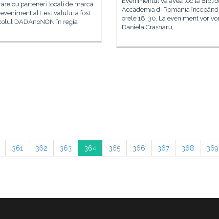
Evenimentul va avea loc la Biblio
are cu parteneri locali de marcă.
Accademia di Romania începând
eveniment al Festivalului a fost
orele 18. 30. La eveniment vor vo
colul DADAnoNON în regia
Daniela Crasnaru,
361
362
363
364
365
366
367
368
369