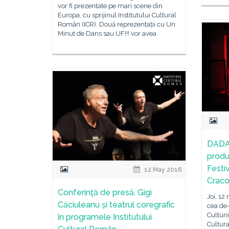
vor fi prezentate pe mari scene din
Europa, cu sprijinul Institutului Cultural
Român (ICR). Două reprezentații cu Un
Minut de Dans sau UF!!! vor avea
DADA
produc
Festi
12 May 2016
Craco
Conferinţă de presă. Gigi
Joi, 12
Căciuleanu și teatrul coregrafic
cea de-
Culturi
în programele Institutului
Cultura