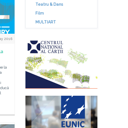
Teatru & Dans
Film
MULTIART
ay 2016
la
ne la
sa
i
aducă
l