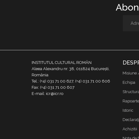
Abone
DESP
INSTITUTUL CULTURAL ROMÂN
Aleea Alexandru nr. 38, 011824 București,
Misiune 
România
Tel.: (+4) 031 71 00 627, (+4) 031 71 00 606
Echipa
Fax: (+4) 031 71 00 607
Structur
E-mail: icr@icr.ro
Rapoarte 
Istoric
Declaraţi
Achizitii
Nota de 