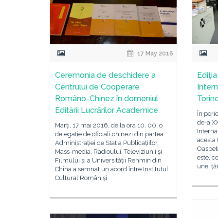
17 May 2016
Ceremonia de deschidere a
Ediţia
Centrului de Cooperare
Inter
Româno-Chinez în domeniul
Torin
Editării Lucrărilor Academice
În peri
de-a XX
Marți, 17 mai 2016, de la ora 10. 00, o
Interna
delegație de oficiali chinezi din partea
acesta 
Administrației de Stat a Publicațiilor,
Oaspete
Mass-media, Radioului, Televiziunii și
este, c
Filmului și a Universității Renmin din
unei ță
China a semnat un acord între Institutul
Cultural Român și