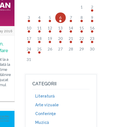
1
2
3
4
5
6
7
8
9
10
11
12
13
14
15
16
ay 2016
17
18
19
20
21
22
23
n,
24
25
26
27
28
29
30
Mare
31
t la a
dată la
filme
ntâlnire
jucat
CATEGORII
lmul
Literatură
Arte vizuale
Conferinţe
Muzică