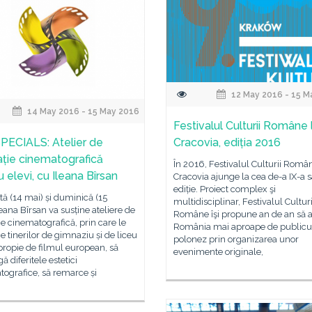
12 May 2016 - 15 M
14 May 2016 - 15 May 2016
Festivalul Culturii Române 
PECIALS: Atelier de
Cracovia, ediția 2016
ție cinematografică
În 2016, Festivalul Culturii Româ
 elevi, cu Ileana Bîrsan
Cracovia ajunge la cea de-a IX-a 
ediție. Proiect complex şi
ă (14 mai) și duminică (15
multidisciplinar, Festivalul Culturi
leana Bîrsan va susține ateliere de
Române îşi propune an de an să 
e cinematografică, prin care le
România mai aproape de publicu
 tinerilor de gimnaziu și de liceu
polonez prin organizarea unor
propie de filmul european, să
evenimente originale,
ă diferitele estetici
ografice, să remarce și