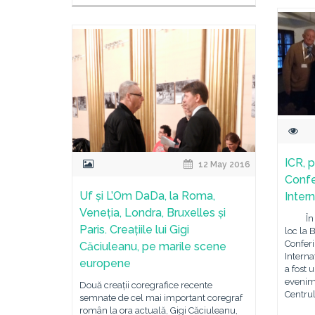
ICR, 
12 May 2016
Confe
Uf și L’Om DaDa, la Roma,
Intern
Veneția, Londra, Bruxelles și
În per
Paris. Creațiile lui Gigi
loc la 
Conferi
Căciuleanu, pe marile scene
Interna
europene
a fost 
evenime
Două creații coregrafice recente
Centru
semnate de cel mai important coregraf
român la ora actuală, Gigi Căciuleanu,