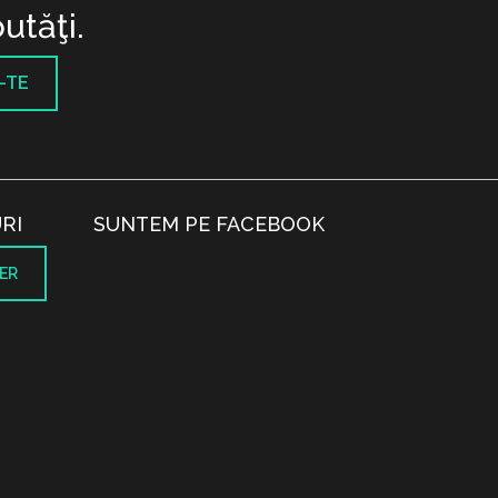
utăţi.
-TE
RI
SUNTEM PE FACEBOOK
ER