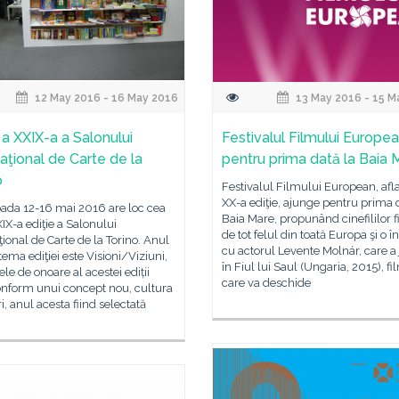
12 May 2016 - 16 May 2016
13 May 2016 - 15 M
 a XXIX-a a Salonului
Festivalul Filmului Europea
naţional de Carte de la
pentru prima dată la Baia 
o
Festivalul Filmului European, afla
XX-a ediţie, ajunge pentru prima 
oada 12-16 mai 2016 are loc cea
Baia Mare, propunând cinefililor 
IX-a ediţie a Salonului
de tot felul din toată Europa şi o î
ţional de Carte de la Torino. Anul
cu actorul Levente Molnár, care a 
tema ediţiei este Visioni/Viziuni,
în Fiul lui Saul (Ungaria, 2015), fi
le de onoare al acestei ediții
care va deschide
onform unui concept nou, cultura
ri, anul acesta fiind selectată