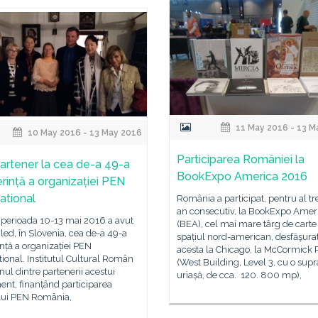
11 May 2016 - 13 M
10 May 2016 - 13 May 2016
Participarea României la
partener la cea de-a 49-a
BookExpo America 2016
rință a organizației PEN
ational
România a participat, pentru al tr
an consecutiv, la BookExpo Amer
ioada 10-13 mai 2016 a avut
(BEA), cel mai mare târg de carte
Bled, în Slovenia, cea de-a 49-a
spațiul nord-american, desfăşura
nță a organizației PEN
acesta la Chicago, la McCormick 
tional. Institutul Cultural Român
(West Building, Level 3, cu o supr
unul dintre partenerii acestui
uriașă, de cca. 120. 800 mp),
nt, finanțând participarea
lui PEN România,