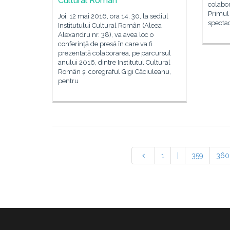
Cultural Român
colabor
Primul 
Joi, 12 mai 2016, ora 14. 30, la sediul
specta
Institutului Cultural Român (Aleea
Alexandru nr. 38), va avea loc o
conferinţă de presă în care va fi
prezentată colaborarea, pe parcursul
anului 2016, dintre Institutul Cultural
Român și coregraful Gigi Căciuleanu,
pentru
1
|
359
360