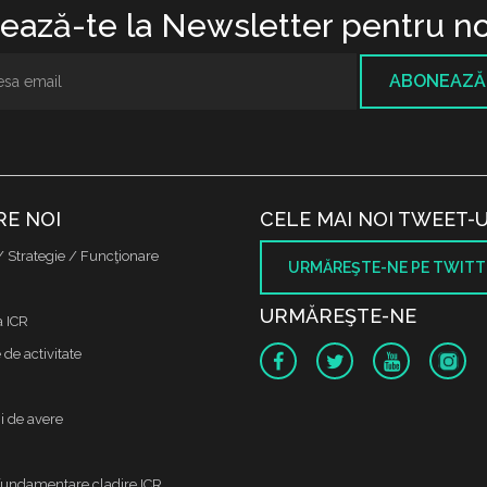
ază-te la Newsletter pentru no
ABONEAZĂ
RE NOI
CELE MAI NOI TWEET-U
/ Strategie / Funcţionare
URMĂREŞTE-NE PE TWITT
URMĂREŞTE-NE
a ICR
de activitate
i de avere
fundamentare cladire ICR