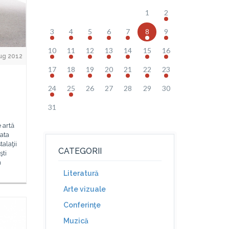
1
2
3
4
5
6
7
8
9
10
11
12
13
14
15
16
ug 2012
17
18
19
20
21
22
23
24
25
26
27
28
29
30
31
 artă
rata
alaţii
CATEGORII
şti
n
Literatură
Arte vizuale
Conferinţe
Muzică