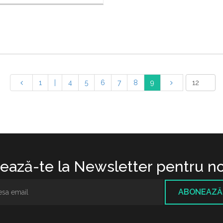
1
|
4
5
6
7
8
9
ază-te la Newsletter pentru no
ABONEAZĂ