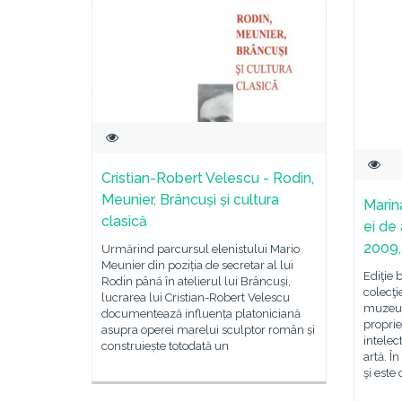
Cristian-Robert Velescu - Rodin,
Meunier, Brâncuși și cultura
Marin
clasică
ei de
2009,
Urmărind parcursul elenistului Mario
Meunier din poziția de secretar al lui
Ediţie 
Rodin până în atelierul lui Brâncuși,
colecţ
lucrarea lui Cristian-Robert Velescu
muzeu 
documentează influența platoniciană
proprie
asupra operei marelui sculptor român și
intelec
construiește totodată un
artă. Î
şi este