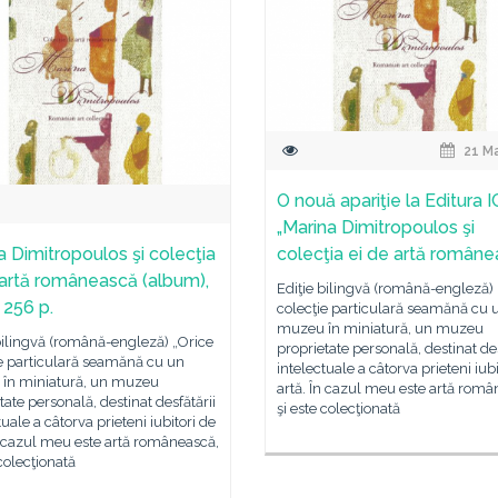
21 M
O nouă apariţie la Editura I
„Marina Dimitropoulos şi
a Dimitropoulos şi colecţia
colecţia ei de artă române
 artă românească (album),
Ediţie bilingvă (română-engleză) 
 256 p.
colecţie particulară seamănă cu 
muzeu în miniatură, un muzeu
bilingvă (română-engleză) „Orice
proprietate personală, destinat des
ie particulară seamănă cu un
intelectuale a câtorva prieteni iubi
în miniatură, un muzeu
artă. În cazul meu este artă româ
tate personală, destinat desfătării
şi este colecţionată
tuale a câtorva prieteni iubitori de
n cazul meu este artă românească,
 colecţionată