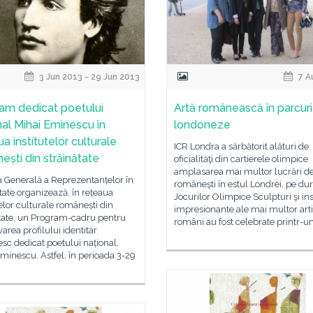
3 Jun 2013 - 29 Jun 2013
7 A
am dedicat poetului
Artă românească în parcuri
nal Mihai Eminescu în
londoneze
a institutelor culturale
ICR Londra a sărbătorit alături de
ești din străinătate
oficialităţi din cartierele olimpice
amplasarea mai multor lucrări de
a Generală a Reprezentanțelor în
româneşti în estul Londrei, pe du
tate organizează, în rețeaua
Jocurilor Olimpice Sculpturi şi inst
telor culturale românești din
impresionante ale mai multor arti
ătate, un Program-cadru pentru
români au fost celebrate printr-u
rea profilului identitar
c dedicat poetului național,
minescu. Astfel, în perioada 3-29