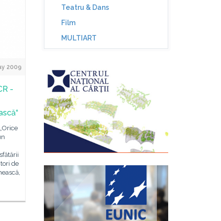
Teatru & Dans
Film
MULTIART
ay 2009
CR -
ască“
„Orice
un
fătării
tori de
nească,