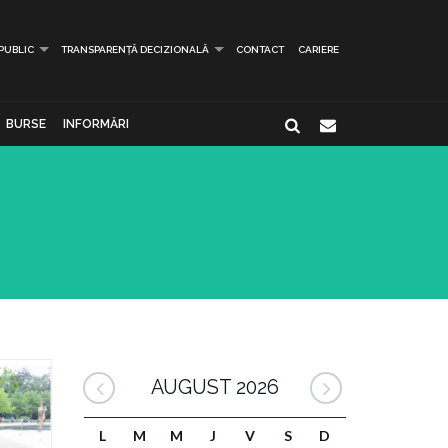
 PUBLIC
TRANSPARENȚĂ DECIZIONALĂ
CONTACT
CARIERE
BURSE
INFORMĂRI
AUGUST 2026
L
M
M
J
V
S
D