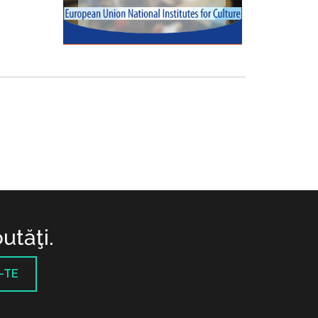
utăţi.
-TE