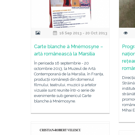
16 Sep 2013 - 20 Oct 2013
Carte blanche à Mnémosyne –
Progr
artă românească la Marsilia
națio
rețeau
În perioada 16 septembrie - 20
român
octombrie 2013, la Muzeul de Artă
Contemporană de la Marsilia, în Franța,
Direcți
producții românești din domeniul
Străină
filmului, teatrului, muzicii și artelor
institu
vizuale sunt reunite într-o serie de
străin
evenimente sub genericul Carte
promova
blanche à Mnémosyne.
românes
Mihai E