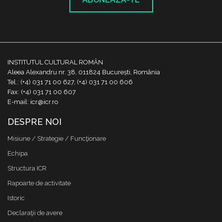
INSTITUTUL CULTURAL ROMÂN
Aleea Alexandru nr. 38, 011824 București, România
Tel.: (+4) 031 71 00 627, (+4) 031 71 00 606
Fax: (+4) 031 71 00 607
E-mail: icr@icr.ro
DESPRE NOI
Misiune / Strategie / Funcţionare
Echipa
Structura ICR
Rapoarte de activitate
Istoric
Declaraţii de avere