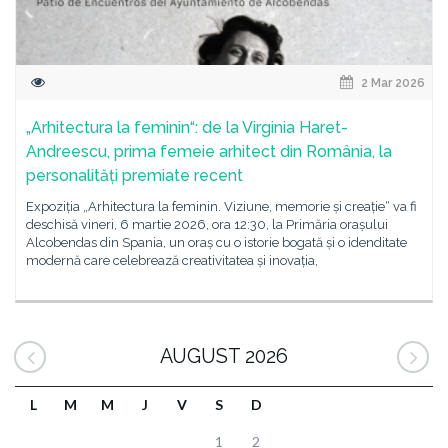
2 Mar 2026
„Arhitectura la feminin“: de la Virginia Haret-
Andreescu, prima femeie arhitect din România, la
personalități premiate recent
Expoziția „Arhitectura la feminin. Viziune, memorie și creație“ va fi
deschisă vineri, 6 martie 2026, ora 12:30, la Primăria orașului
Alcobendas din Spania, un oraș cu o istorie bogată și o idenditate
modernă care celebrează creativitatea și inovația,
AUGUST 2026
L
M
M
J
V
S
D
1
2