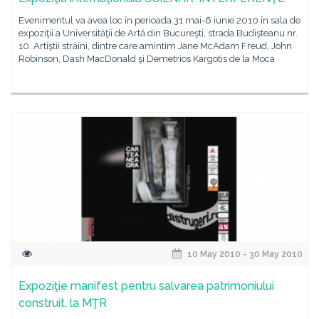
Evenimentul va avea loc în perioada 31 mai-6 iunie 2010 în sala de
expoziţii a Universităţii de Artă din Bucureşti, strada Budişteanu nr.
10. Artiştii străini, dintre care amintim Jane McAdam Freud, John
Robinson, Dash MacDonald şi Demetrios Kargotis de la Moca
10 May 2010 - 30 May 2010
Expoziţie manifest pentru salvarea patrimoniului
construit, la MŢR