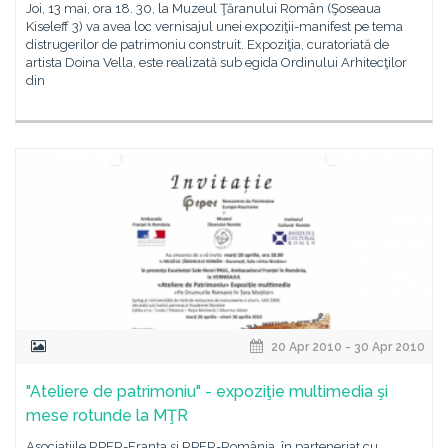
Joi, 13 mai, ora 18. 30, la Muzeul Ţăranului Român (Şoseaua
Kiseleff 3) va avea loc vernisajul unei expoziţii-manifest pe tema
distrugerilor de patrimoniu construit. Expoziţia, curatoriată de
artista Doina Vella, este realizată sub egida Ordinului Arhitecţilor
din
20 Apr 2010 - 30 Apr 2010
"Ateliere de patrimoniu" - expoziţie multimedia şi
mese rotunde la MŢR
Asociaţiile RPER-Franţa şi RPER-România, în parteneriat cu