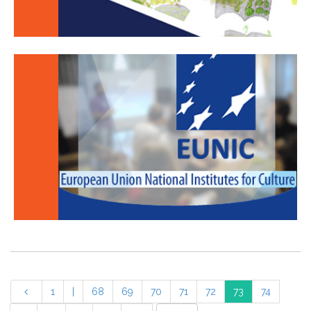
1
|
68
69
70
71
72
73
74