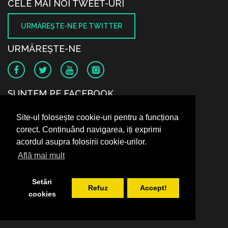
CELE MAI NOI TWEET-URI
URMĂREŞTE-NE PE TWITTER
URMĂREŞTE-NE
SUNTEM PE FACEBOOK
Site-ul folosește cookie-uri pentru a funcționa
corect. Continuând navigarea, iți exprimi
acordul asupra folosirii cookie-urilor.
Află mai mult
Setări
Refuz
Accept!
cookies