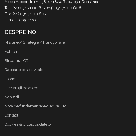
Aleea Alexandru nr. 38, 011824 București, România
Tel.: (+4) 031 71 00 627, (+4) 031 71 00 606
Fax: (+4) 031 71 00 607
E-mail: icr@icr.ro
DESPRE NOI
Misiune / Strategie / Funcţionare
Echipa
Structura ICR
Rapoarte de activitate
Istoric
Declaraţii de avere
Achizitii
Nota de fundamentare cladire ICR
Contact
Cookies & protectia datelor