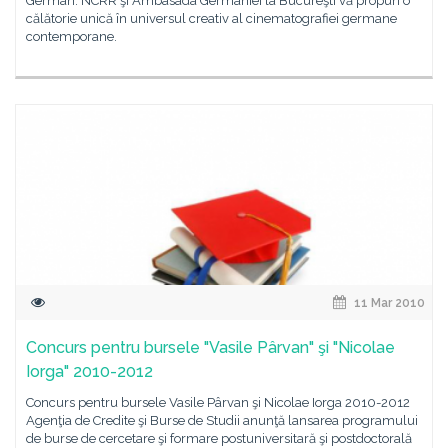
German. NCRR şi Ambasada Germaniei la Bucureşti vă propun o
călătorie unică în universul creativ al cinematografiei germane
contemporane.
11 Mar 2010
Concurs pentru bursele "Vasile Pârvan" şi "Nicolae
Iorga" 2010-2012
Concurs pentru bursele Vasile Pârvan şi Nicolae Iorga 2010-2012
Agenţia de Credite şi Burse de Studii anunţă lansarea programului
de burse de cercetare şi formare postuniversitară şi postdoctorală