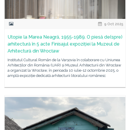
9 Oct 2025
Utopie la Marea Neagră, 1955-1989. O piesă de(spre)
arhitectură în 5 acte Finisajul expoziției la Muzeul de
Arhitectură din Wrocław
Institutul Cultural Român de la Varșovia în colaborare cu Uniunea
Arhitecților din România (UAR) și Muzeul Arhitecturii din Wrocław
a organizat la Wrocław, în perioada 10 iulie-12 octombrie 2025, o
amplă expoziție dedicată arhitecturii litoralului românesc