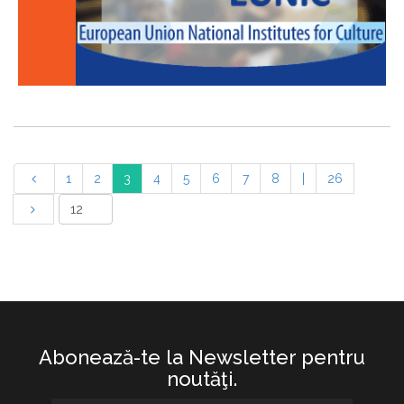
1
2
3
4
5
6
7
8
|
26
Abonează-te la Newsletter pentru
noutăţi.