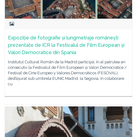
Expoziție de fotografie și lungmetraje românești
prezentate de ICR la Festivalul de Film European și
Valori Democratice din Spania
Institutul Cultural Român de la Madrid participă, în al patrulea an
consecutiv la Festivalul de Film European și Valori Democratice /
Festival de Cine Europeo y Valores Democráticos (FESCIVAL),
desfășurat sub umbrela EUNIC Madrid, la Segovia, în colaborare
cu