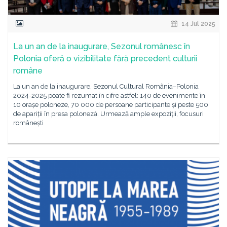
14 Jul 2025
La un an de la inaugurare, Sezonul românesc în
Polonia oferă o vizibilitate fără precedent culturii
române
La un an de la inaugurare, Sezonul Cultural România–Polonia
2024-2025 poate fi rezumat în cifre astfel: 140 de evenimente în
10 orașe poloneze, 70 000 de persoane participante și peste 500
de apariții în presa poloneză. Urmează ample expoziții, focusuri
românești