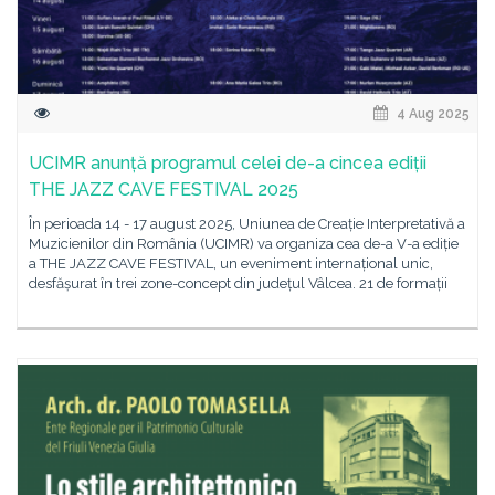
4 Aug 2025
UCIMR anunță programul celei de-a cincea ediții
THE JAZZ CAVE FESTIVAL 2025
În perioada 14 - 17 august 2025, Uniunea de Creație Interpretativă a
Muzicienilor din România (UCIMR) va organiza cea de-a V-a ediție
a THE JAZZ CAVE FESTIVAL, un eveniment internațional unic,
desfășurat în trei zone-concept din județul Vâlcea. 21 de formații