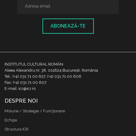
ABONEAZĂ-TE
INSTITUTUL CULTURAL ROMÂN
Aleea Alexandru nr. 38, 011824 București, România
Tel.: (+4) 031 71 00 627, (+4) 031 71 00 606
Fax: (+4) 031 71 00 607
E-mail: icr@icr.ro
DESPRE NOI
Misiune / Strategie / Funcţionare
Echipa
Structura ICR