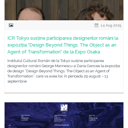
14 Aug 2025
ICR Tokyo susține participarea designerilor români la
expoziția “Design Beyond Things. The Object as an
Agent of Transformation” de la Expo Osaka
Institutul Cultural Român de la Tokyo susține participarea
designerilor români George Marinescu și Daria Oancea la expoziția
de design “Design Beyond Things. The Object as an Agent of
Transformation”, care va avea loc în perioada 29 august – 13
septembrie