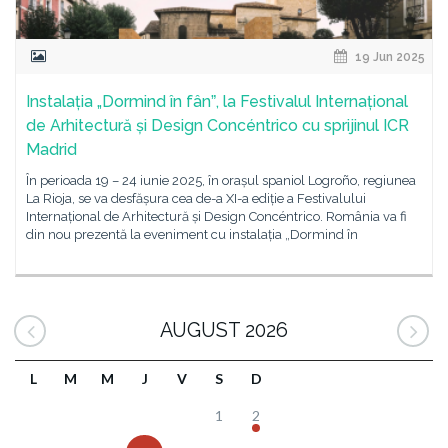
19 Jun 2025
Instalația „Dormind în fânˮ, la Festivalul Internațional
de Arhitectură și Design Concéntrico cu sprijinul ICR
Madrid
În perioada 19 – 24 iunie 2025, în orașul spaniol Logroño, regiunea
La Rioja, se va desfășura cea de-a XI-a ediție a Festivalului
Internațional de Arhitectură și Design Concéntrico. România va fi
din nou prezentă la eveniment cu instalația „Dormind în
AUGUST 2026
L
M
M
J
V
S
D
1
2