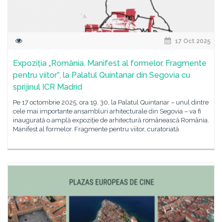
17 Oct 2025
Expoziția „România. Manifest al formelor. Fragmente
pentru viitorˮ, la Palatul Quintanar din Segovia cu
sprijinul ICR Madrid
Pe 17 octombrie 2025, ora 19. 30, la Palatul Quintanar – unul dintre
cele mai importante ansambluri arhitecturale din Segovia – va fi
inaugurată o amplă expoziție de arhitectură românească România.
Manifest al formelor. Fragmente pentru viitor, curatoriată