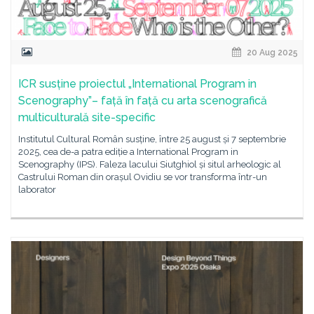
20 Aug 2025
ICR susține proiectul „International Program in
Scenography”– față în față cu arta scenografică
multiculturală site-specific
Institutul Cultural Român susține, între 25 august și 7 septembrie
2025, cea de-a patra ediție a International Program in
Scenography (IPS). Faleza lacului Siutghiol și situl arheologic al
Castrului Roman din orașul Ovidiu se vor transforma într-un
laborator