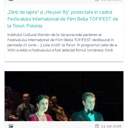
„Dinți de lapte“ și „Heysel ‘85“, proiectate în cadrul
Festivalului Internațional de Film Bella TOFIFEST de
la Toruń, Polonia
Institutul Cultural Român de la Varşovia este partener al
Festivalului Internațional de Film Bella TOFIFEST, desfășurat în
perioada 27 iunie – 3 iulie 2026, la Toruń. În programul celei de-a
XXIV-a ediții a Festivalului a fost selectat filmul românesc Dinți
24 Jun 2026