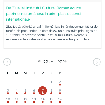
De Ziua Iei, Institutul Cultural Român aduce
patrimoniul românesc în prim-planul scenei
internaționale
Ziua Iei, sărbătorită anual în România și în rândul comunităților de
români de pretutindeni la data de 24 iunie, instituită prin Legea nr.
184/2022, reprezintă pentru Institutului Cultural Român și
reprezentanțele sale din străinătate o excelentă oportunitate
AUGUST 2026
L
M
M
J
V
S
D
1
2
3
4
5
6
7
8
9
10
11
12
13
14
15
16