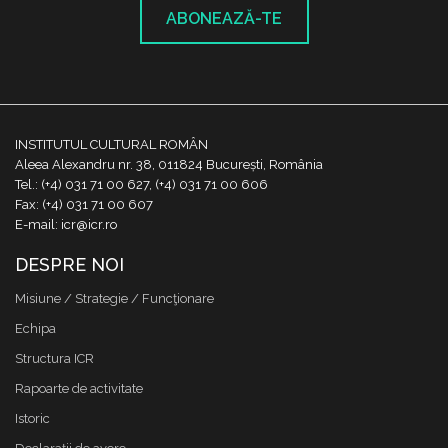
ABONEAZĂ-TE
INSTITUTUL CULTURAL ROMÂN
Aleea Alexandru nr. 38, 011824 București, România
Tel.: (+4) 031 71 00 627, (+4) 031 71 00 606
Fax: (+4) 031 71 00 607
E-mail: icr@icr.ro
DESPRE NOI
Misiune / Strategie / Funcţionare
Echipa
Structura ICR
Rapoarte de activitate
Istoric