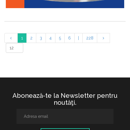
1
2
3
4
5
6
|
228
Abonează-te la Newsletter pentru
noutăţi.