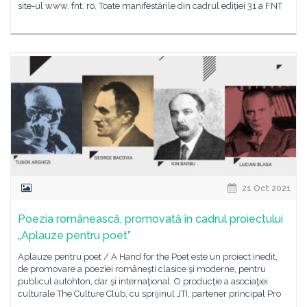
site-ul www. fnt. ro. Toate manifestările din cadrul ediției 31 a FNT
21 Oct 2021
Poezia românească, promovată în cadrul proiectului
„Aplauze pentru poet”
Aplauze pentru poet / A Hand for the Poet este un proiect inedit,
de promovare a poeziei româneşti clasice şi moderne, pentru
publicul autohton, dar şi internaţional. O producţie a asociaţiei
culturale The Culture Club, cu sprijinul JTI, partener principal Pro