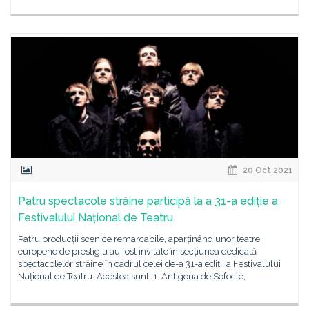
20 Oct 2021
Patru spectacole străine participă la a 31-a ediție a
Festivalului Național de Teatru
Patru producții scenice remarcabile, aparținând unor teatre
europene de prestigiu au fost invitate în secțiunea dedicată
spectacolelor străine în cadrul celei de-a 31-a ediții a Festivalului
Național de Teatru. Acestea sunt: 1. Antigona de Sofocle,