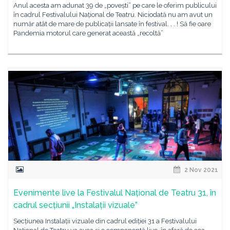
Anul acesta am adunat 39 de „povești” pe care le oferim publicului
în cadrul Festivalului Național de Teatru. Niciodată nu am avut un
număr atât de mare de publicații lansate în festival. . . ! Să fie oare
Pandemia motorul care generat această „recoltă”
2 Nov 2021
Evenimente live la Festivalul Național de Teatru 31, în
cadrul secțiunii „Instalații vizuale”
Secțiunea Instalații vizuale din cadrul ediției 31 a Festivalului