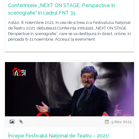
Conferințele „NEXT ON STAGE. Perspective în
scenografie” în cadrul FNT 31
Astăzi, 8 noiembrie 2021, în cea de-a treia zi a Festivalului Național
de Teatru 2021, debutează Conferința intitulată „NEXT ON STAGE.
Perspective în scenografie”, care se va desfășura în direct, online, în
perioada 8-11 noiembrie. Accesul la eveniment
5 Nov 2021
Începe Festivalul Național de Teatru – 2021!