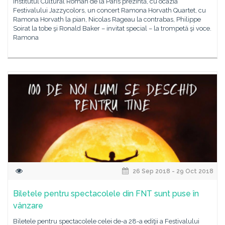
Institutul Cultural Român de la Paris prezintă, cu ocazia
Festivalului Jazzycolors, un concert Ramona Horvath Quartet, cu
Ramona Horvath la pian, Nicolas Rageau la contrabas, Philippe
Soirat la tobe şi Ronald Baker – invitat special – la trompetă şi voce.
Ramona
26 Sep 2018 - 29 Oct 2018
Biletele pentru spectacolele din FNT sunt puse în
vânzare
Biletele pentru spectacolele celei de-a 28-a ediţii a Festivalului