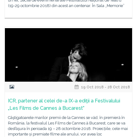
un fel, zecile de evenimente ale Festivalului Național de Teatru
(19-29 octombrie 2018) din acest an centenar. În Sala „Memorie”
19 Oct 2018 - 28 Oct 2018
ICR, partener al celei de-a IX-a ediţii a Festivalului
„Les Films de Cannes à Bucarest”
Câştigatoarele marilor premii de la Cannes se văd, în premieră în
România, la festivalul Les Films de Cannes à Bucarest, care se va
desfăşura în perioada 19 – 28 octombrie 2018. Proiecțiile, cele mai
importante și premiate filme ale anului, vor avea loc