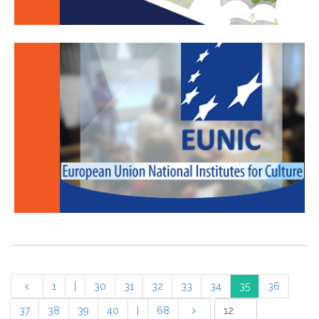
1
|
30
31
32
33
34
35
36
37
38
39
40
|
68