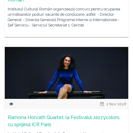
Institutul Cultural Român organizează concurs pentru ocuparea
următoarelor posturi vacante de conducere, astfel: - Director
General – Direcția Generală Programe Interne și Internaționale -
Șef Serviciu - Serviciul Secretariat 1. Cerințe
2 Nov 2018
Ramona Horvath Quartet, la Festivalul Jazzycolors,
cu sprijinul ICR Paris