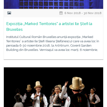
6 Nov 2018 - 30 Nov 2018
Expoziția „Marked Territories” a artistei Ile Ștefi la
Bruxelles
Institutul Cultural Român Bruxelles anunță expoziția „Marked
Territories” a artistei Ile Ștefi (Ileana Ștefănescu) care va avea loc în
perioada 6-30 noiembrie 2018, la ArtAtrium, Covent Garden
Building din Bruxelles. Vernisajul va avea loc marți, 6 noiembrie,