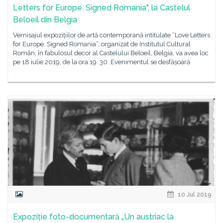
Letters for Europe. Signed Romania", la Castelul
Beloeil din Belgia
Vernisajul expozițiilor de artă contemporană intitulate “Love Letters
for Europe. Signed Romania”, organizat de Institutul Cultural
Român, în fabulosul decor al Castelului Beloeil, Belgia, va avea loc
pe 18 iulie 2019, de la ora 19. 30. Evenimentul se desfășoară
10 Jul 2019
Expoziție foto-documentară „Un austriac la