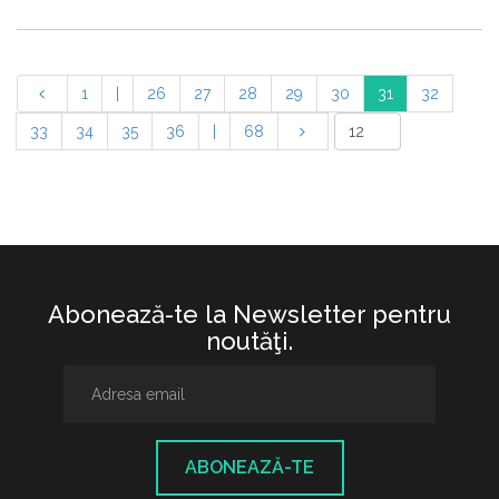
1
|
26
27
28
29
30
31
32
33
34
35
36
|
68
Abonează-te la Newsletter pentru
noutăţi.
ABONEAZĂ-TE