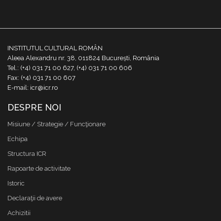
INSTITUTUL CULTURAL ROMÂN
Aleea Alexandru nr. 38, 011824 București, România
Tel.: (+4) 031 71 00 627, (+4) 031 71 00 606
Fax: (+4) 031 71 00 607
E-mail: icr@icr.ro
DESPRE NOI
Misiune / Strategie / Funcţionare
Echipa
Structura ICR
Rapoarte de activitate
Istoric
Declaraţii de avere
Achizitii