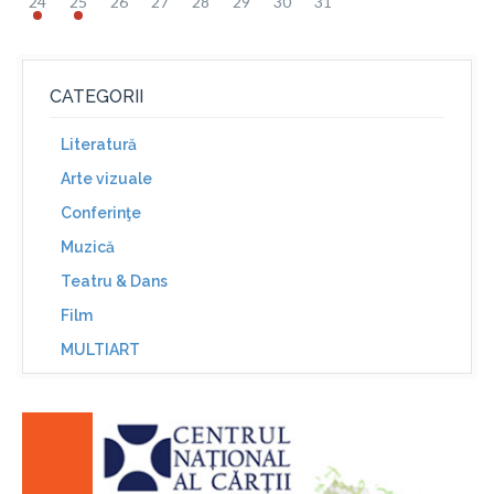
24
25
26
27
28
29
30
31
CATEGORII
Literatură
Arte vizuale
Conferinţe
Muzică
Teatru & Dans
Film
MULTIART