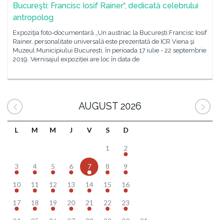
Bucureşti: Francisc Iosif Rainer“, dedicată celebrului
antropolog
Expoziţia foto-documentară „Un austriac la București:Francisc Iosif
Rainer, personalitate universală este prezentată de ICR Viena şi
Muzeul Municipiului București, în perioada 17 iulie - 22 septembrie
2019. Vernisajul expoziției are loc în data de
AUGUST 2026
L
M
M
J
V
S
D
1
2
3
4
5
6
7
8
9
10
11
12
13
14
15
16
17
18
19
20
21
22
23