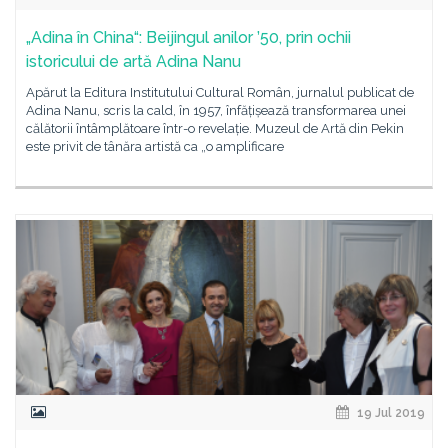
„Adina în China“: Beijingul anilor ’50, prin ochii
istoricului de artă Adina Nanu
Apărut la Editura Institutului Cultural Român, jurnalul publicat de
Adina Nanu, scris la cald, în 1957, înfățișează transformarea unei
călătorii întâmplătoare într-o revelație. Muzeul de Artă din Pekin
este privit de tânăra artistă ca „o amplificare
19 Jul 2019